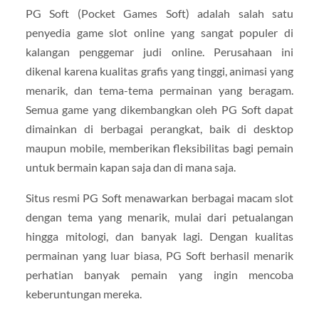
PG Soft (Pocket Games Soft) adalah salah satu
penyedia game slot online yang sangat populer di
kalangan penggemar judi online. Perusahaan ini
dikenal karena kualitas grafis yang tinggi, animasi yang
menarik, dan tema-tema permainan yang beragam.
Semua game yang dikembangkan oleh PG Soft dapat
dimainkan di berbagai perangkat, baik di desktop
maupun mobile, memberikan fleksibilitas bagi pemain
untuk bermain kapan saja dan di mana saja.
Situs resmi PG Soft menawarkan berbagai macam slot
dengan tema yang menarik, mulai dari petualangan
hingga mitologi, dan banyak lagi. Dengan kualitas
permainan yang luar biasa, PG Soft berhasil menarik
perhatian banyak pemain yang ingin mencoba
keberuntungan mereka.