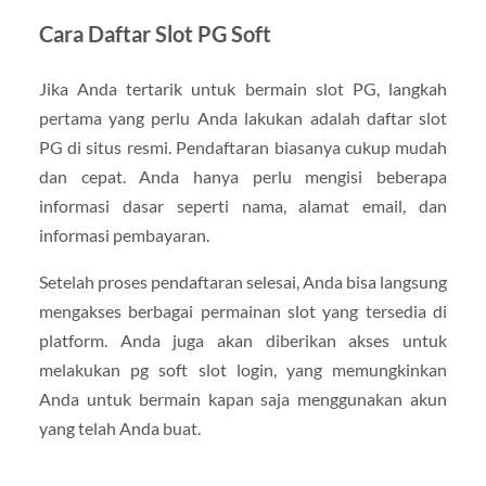
Cara Daftar Slot PG Soft
Jika Anda tertarik untuk bermain slot PG, langkah
pertama yang perlu Anda lakukan adalah daftar slot
PG di situs resmi. Pendaftaran biasanya cukup mudah
dan cepat. Anda hanya perlu mengisi beberapa
informasi dasar seperti nama, alamat email, dan
informasi pembayaran.
Setelah proses pendaftaran selesai, Anda bisa langsung
mengakses berbagai permainan slot yang tersedia di
platform. Anda juga akan diberikan akses untuk
melakukan pg soft slot login, yang memungkinkan
Anda untuk bermain kapan saja menggunakan akun
yang telah Anda buat.