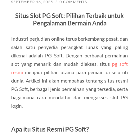
SEPTEMBER 16, 2025
/
0 COMMENTS
Situs Slot PG Soft: Pilihan Terbaik untuk
Pengalaman Bermain Anda
Industri perjudian online terus berkembang pesat, dan
salah satu penyedia perangkat lunak yang paling
dikenal adalah PG Soft. Dengan berbagai permainan
slot yang menarik dan mudah diakses, situs
pg soft
resmi
menjadi pilihan utama para pemain di seluruh
dunia. Artikel ini akan membahas tentang situs resmi
PG Soft, berbagai jenis permainan yang tersedia, serta
bagaimana cara mendaftar dan mengakses slot PG
login.
Apa itu Situs Resmi PG Soft?