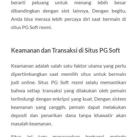
berarti peluang untuk menang lebih besar
dibandingkan dengan slot lainnya. Dengan begitu,
Anda bisa merasa lebih percaya diri saat bermain di
situs PG Soft resmi.
Keamanan dan Transaksi di Situs PG Soft
Keamanan adalah salah satu faktor utama yang perlu
dipertimbangkan saat memilih situs untuk bermain
judi online. Situs PG Soft resmi selalu memastikan
bahwa setiap transaksi yang dilakukan oleh pemain
terlindungi dengan enkripsi yang kuat. Dengan sistem
keamanan yang canggih, pemain dapat melakukan
deposit dan penarikan dana tanpa khawatir akan
masalah keamanan.
Situs ini juga menawarkan berbagai metode