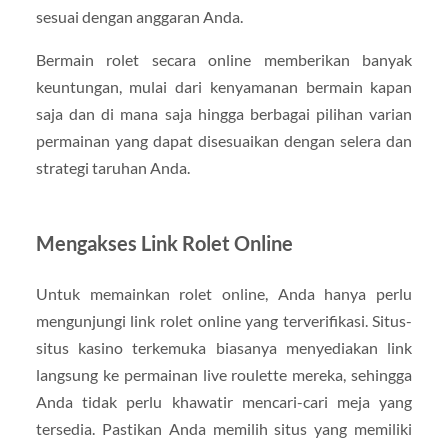
sesuai dengan anggaran Anda.
Bermain rolet secara online memberikan banyak
keuntungan, mulai dari kenyamanan bermain kapan
saja dan di mana saja hingga berbagai pilihan varian
permainan yang dapat disesuaikan dengan selera dan
strategi taruhan Anda.
Mengakses Link Rolet Online
Untuk memainkan rolet online, Anda hanya perlu
mengunjungi link rolet online yang terverifikasi. Situs-
situs kasino terkemuka biasanya menyediakan link
langsung ke permainan live roulette mereka, sehingga
Anda tidak perlu khawatir mencari-cari meja yang
tersedia. Pastikan Anda memilih situs yang memiliki