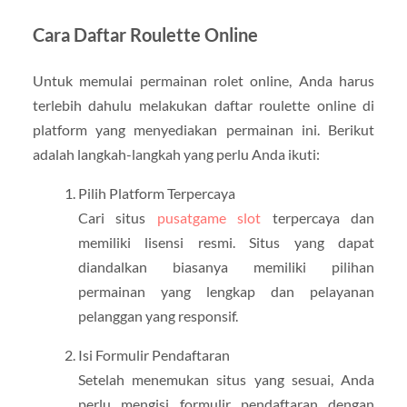
Cara Daftar Roulette Online
Untuk memulai permainan rolet online, Anda harus
terlebih dahulu melakukan daftar roulette online di
platform yang menyediakan permainan ini. Berikut
adalah langkah-langkah yang perlu Anda ikuti:
Pilih Platform Terpercaya
Cari situs
pusatgame slot
terpercaya dan
memiliki lisensi resmi. Situs yang dapat
diandalkan biasanya memiliki pilihan
permainan yang lengkap dan pelayanan
pelanggan yang responsif.
Isi Formulir Pendaftaran
Setelah menemukan situs yang sesuai, Anda
perlu mengisi formulir pendaftaran dengan