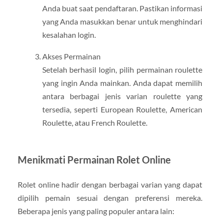
Anda buat saat pendaftaran. Pastikan informasi
yang Anda masukkan benar untuk menghindari
kesalahan login.
Akses Permainan
Setelah berhasil login, pilih permainan roulette
yang ingin Anda mainkan. Anda dapat memilih
antara berbagai jenis varian roulette yang
tersedia, seperti European Roulette, American
Roulette, atau French Roulette.
Menikmati Permainan Rolet Online
Rolet online hadir dengan berbagai varian yang dapat
dipilih pemain sesuai dengan preferensi mereka.
Beberapa jenis yang paling populer antara lain: