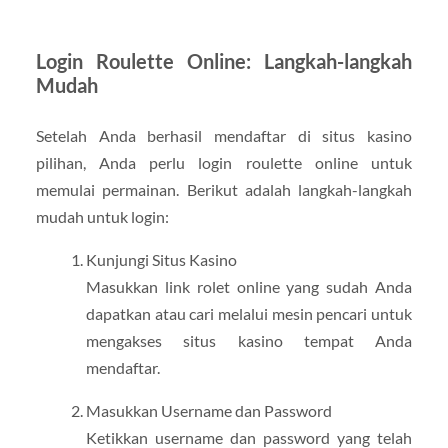
Login Roulette Online: Langkah-langkah
Mudah
Setelah Anda berhasil mendaftar di situs kasino
pilihan, Anda perlu login roulette online untuk
memulai permainan. Berikut adalah langkah-langkah
mudah untuk login:
Kunjungi Situs Kasino
Masukkan link rolet online yang sudah Anda
dapatkan atau cari melalui mesin pencari untuk
mengakses situs kasino tempat Anda
mendaftar.
Masukkan Username dan Password
Ketikkan username dan password yang telah