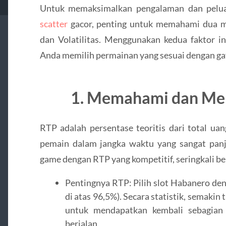
Untuk memaksimalkan pengalaman dan pelua
scatter
gacor, penting untuk memahami dua me
dan Volatilitas. Menggunakan kedua faktor 
Anda memilih permainan yang sesuai dengan ga
1. Memahami dan Mem
RTP adalah persentase teoritis dari total ua
pemain dalam jangka waktu yang sangat pan
game dengan RTP yang kompetitif, seringkali be
Pentingnya RTP: Pilih slot Habanero den
di atas 96,5%). Secara statistik, semakin
untuk mendapatkan kembali sebagian 
berjalan.