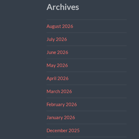
Archives
August 2026
July 2026
June 2026
May 2026
April 2026
March 2026
February 2026
January 2026
December 2025