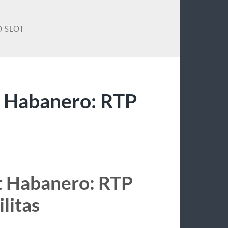
 SLOT
t Habanero: RTP
ot Habanero: RTP
ilitas