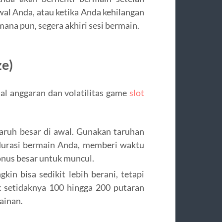
l Anda, atau ketika Anda kehilangan
ana pun, segera akhiri sesi bermain.
ze)
al anggaran dan volatilitas game
slot
rtaruh besar di awal. Gunakan taruhan
durasi bermain Anda, memberi waktu
onus besar untuk muncul.
kin bisa sedikit lebih berani, tetapi
 setidaknya 100 hingga 200 putaran
ainan.