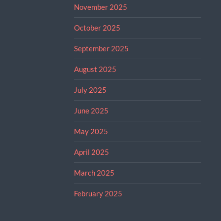
November 2025
October 2025
September 2025
August 2025
July 2025
June 2025
May 2025
April 2025
March 2025
February 2025