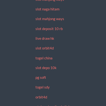
slot naga hitam
slot mahjong ways
slot deposit 10 rb
live draw hk
slot orbit4d
togel china
slot depo 10k
pg soft
togel sdy
orbit4d