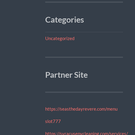
Categories
Uncategorized
Partner Site
https://seasthedayrevere.com/menu
slot777
https://syracusenycleaning.com/services/