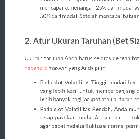
mencapai kemenangan 25% dari modal awa
50% dari modal. Setelah mencapai batas m
2. Atur Ukuran Taruhan (Bet Si
Ukuran taruhan Anda harus selaras dengan tot
habanero
maxwin yang Anda pilih.
Pada slot Volatilitas Tinggi, hindari be
yang lebih kecil untuk memperpanjang 
lebih banyak bagi jackpot atau putaran b
Pada slot Volatilitas Rendah, Anda mung
tetap pastikan modal Anda cukup untuk
agar dapat melalui fluktuasi normal perm