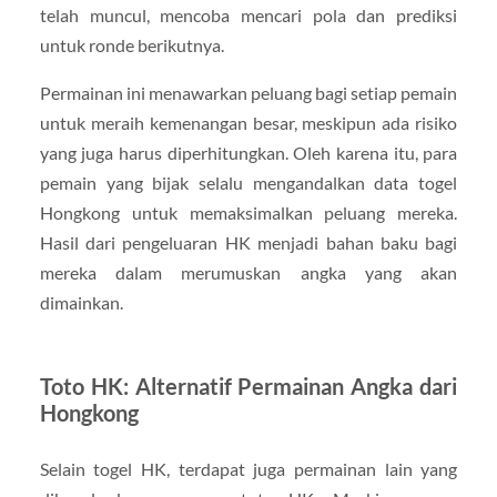
telah muncul, mencoba mencari pola dan prediksi
untuk ronde berikutnya.
Permainan ini menawarkan peluang bagi setiap pemain
untuk meraih kemenangan besar, meskipun ada risiko
yang juga harus diperhitungkan. Oleh karena itu, para
pemain yang bijak selalu mengandalkan data togel
Hongkong untuk memaksimalkan peluang mereka.
Hasil dari pengeluaran HK menjadi bahan baku bagi
mereka dalam merumuskan angka yang akan
dimainkan.
Toto HK: Alternatif Permainan Angka dari
Hongkong
Selain togel HK, terdapat juga permainan lain yang