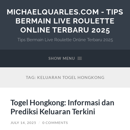
MICHAELQUARLES.COM - TIPS
BERMAIN LIVE ROULETTE
ONLINE TERBARU 2025
Tips Bermain Live Roulette Online Terbaru 2025
SHOW MENU
TAG:
KELUARAN TOGEL HONGKONG
Togel Hongkong: Informasi dan
Prediksi Keluaran Terkini
JULY 14, 2025
/
0 COMMENTS