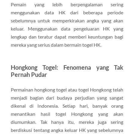
Pemain yang lebih berpengalaman sering
menggunakan data HK dari beberapa periode
sebelumnya untuk memperkirakan angka yang akan
keluar. Menggunakan data pengeluaran HK yang
lengkap dan teratur dapat memberi keuntungan bagi
mereka yang serius dalam bermain togel HK.
Hongkong Togel: Fenomena yang Tak
Pernah Pudar
Permainan hongkong togel atau togel Hongkong telah
menjadi bagian dari budaya perjudian yang sangat
dikenal di Indonesia. Setiap hari, banyak orang
menantikan hasil togel Hongkong yang akan
diumumkan. Tak hanya itu, mereka juga sering
berdiskusi tentang angka keluar HK yang sebelumnya