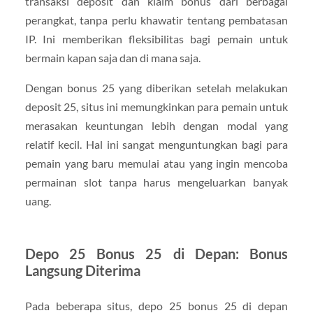
transaksi deposit dan klaim bonus dari berbagai
perangkat, tanpa perlu khawatir tentang pembatasan
IP. Ini memberikan fleksibilitas bagi pemain untuk
bermain kapan saja dan di mana saja.
Dengan bonus 25 yang diberikan setelah melakukan
deposit 25, situs ini memungkinkan para pemain untuk
merasakan keuntungan lebih dengan modal yang
relatif kecil. Hal ini sangat menguntungkan bagi para
pemain yang baru memulai atau yang ingin mencoba
permainan slot tanpa harus mengeluarkan banyak
uang.
Depo 25 Bonus 25 di Depan: Bonus
Langsung Diterima
Pada beberapa situs, depo 25 bonus 25 di depan