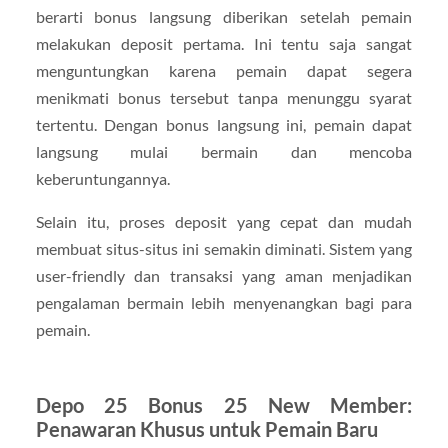
berarti bonus langsung diberikan setelah pemain
melakukan deposit pertama. Ini tentu saja sangat
menguntungkan karena pemain dapat segera
menikmati bonus tersebut tanpa menunggu syarat
tertentu. Dengan bonus langsung ini, pemain dapat
langsung mulai bermain dan mencoba
keberuntungannya.
Selain itu, proses deposit yang cepat dan mudah
membuat situs-situs ini semakin diminati. Sistem yang
user-friendly dan transaksi yang aman menjadikan
pengalaman bermain lebih menyenangkan bagi para
pemain.
Depo 25 Bonus 25 New Member:
Penawaran Khusus untuk Pemain Baru