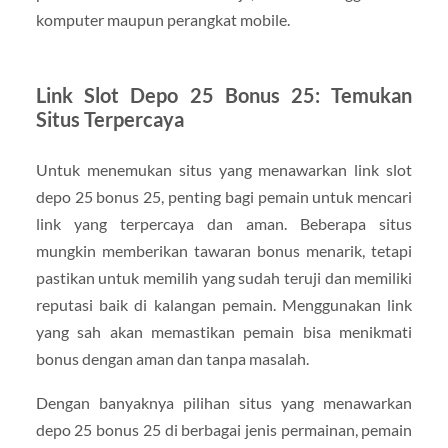
komputer maupun perangkat mobile.
Link Slot Depo 25 Bonus 25: Temukan
Situs Terpercaya
Untuk menemukan situs yang menawarkan link slot
depo 25 bonus 25, penting bagi pemain untuk mencari
link yang terpercaya dan aman. Beberapa situs
mungkin memberikan tawaran bonus menarik, tetapi
pastikan untuk memilih yang sudah teruji dan memiliki
reputasi baik di kalangan pemain. Menggunakan link
yang sah akan memastikan pemain bisa menikmati
bonus dengan aman dan tanpa masalah.
Dengan banyaknya pilihan situs yang menawarkan
depo 25 bonus 25 di berbagai jenis permainan, pemain