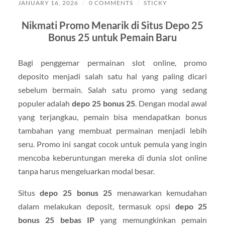
JANUARY 16, 2026
/
0 COMMENTS
/
STICKY
Nikmati Promo Menarik di Situs Depo 25
Bonus 25 untuk Pemain Baru
Bagi penggemar permainan slot online, promo
deposito menjadi salah satu hal yang paling dicari
sebelum bermain. Salah satu promo yang sedang
populer adalah
depo 25 bonus 25
. Dengan modal awal
yang terjangkau, pemain bisa mendapatkan bonus
tambahan yang membuat permainan menjadi lebih
seru. Promo ini sangat cocok untuk pemula yang ingin
mencoba keberuntungan mereka di dunia slot online
tanpa harus mengeluarkan modal besar.
Situs
depo 25 bonus 25
menawarkan kemudahan
dalam melakukan deposit, termasuk opsi
depo 25
bonus 25 bebas IP
yang memungkinkan pemain