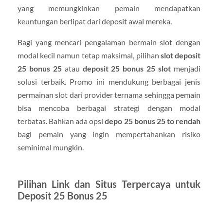
yang memungkinkan pemain mendapatkan
keuntungan berlipat dari deposit awal mereka.
Bagi yang mencari pengalaman bermain slot dengan
modal kecil namun tetap maksimal, pilihan
slot deposit
25 bonus 25
atau
deposit 25 bonus 25 slot
menjadi
solusi terbaik. Promo ini mendukung berbagai jenis
permainan slot dari provider ternama sehingga pemain
bisa mencoba berbagai strategi dengan modal
terbatas. Bahkan ada opsi
depo 25 bonus 25 to rendah
bagi pemain yang ingin mempertahankan risiko
seminimal mungkin.
Pilihan Link dan Situs Terpercaya untuk
Deposit 25 Bonus 25