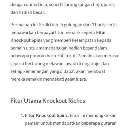
dengan dunia tinju, seperti sarung tangan tinju, juara,
dan hadiah besar.
Permainan ini terdiri dari 5 gulungan dan 3 baris, serta
menawarkan berbagai fitur menarik seperti
Fitur
Knockout Spins
yang memberi kesempatan kepada
pemain untuk memenangkan hadiah besar dalam
beberapa putaran berturut-turut. Pemain akan merasa
seperti bertarung melawan lawan di ring tinju, dan
setiap kemenangan yang didapat akan membuat
mereka semakin mendekati gelar juara.
Fitur Utama Knockout Riches
Fitur Knockout Spins
: Fitur ini memungkinkan
pemain untuk mendapatkan beberapa putaran