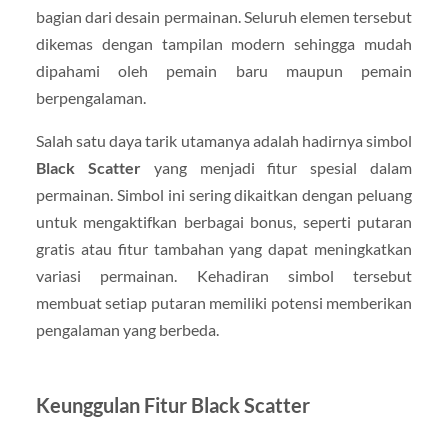
bagian dari desain permainan. Seluruh elemen tersebut
dikemas dengan tampilan modern sehingga mudah
dipahami oleh pemain baru maupun pemain
berpengalaman.
Salah satu daya tarik utamanya adalah hadirnya simbol
Black Scatter
yang menjadi fitur spesial dalam
permainan. Simbol ini sering dikaitkan dengan peluang
untuk mengaktifkan berbagai bonus, seperti putaran
gratis atau fitur tambahan yang dapat meningkatkan
variasi permainan. Kehadiran simbol tersebut
membuat setiap putaran memiliki potensi memberikan
pengalaman yang berbeda.
Keunggulan Fitur Black Scatter