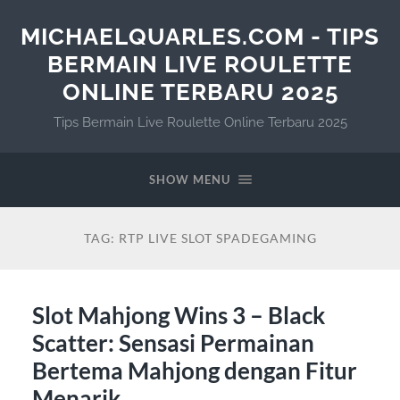
MICHAELQUARLES.COM - TIPS
BERMAIN LIVE ROULETTE
ONLINE TERBARU 2025
Tips Bermain Live Roulette Online Terbaru 2025
SHOW MENU
TAG:
RTP LIVE SLOT SPADEGAMING
Slot Mahjong Wins 3 – Black
Scatter: Sensasi Permainan
Bertema Mahjong dengan Fitur
Menarik