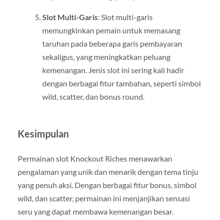
Slot Multi-Garis
: Slot multi-garis
memungkinkan pemain untuk memasang
taruhan pada beberapa garis pembayaran
sekaligus, yang meningkatkan peluang
kemenangan. Jenis slot ini sering kali hadir
dengan berbagai fitur tambahan, seperti simbol
wild, scatter, dan bonus round.
Kesimpulan
Permainan slot Knockout Riches menawarkan
pengalaman yang unik dan menarik dengan tema tinju
yang penuh aksi. Dengan berbagai fitur bonus, simbol
wild, dan scatter, permainan ini menjanjikan sensasi
seru yang dapat membawa kemenangan besar.