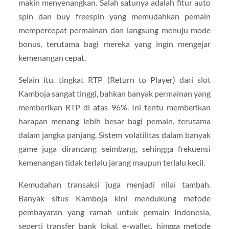
makin menyenangkan. Salah satunya adalah fitur auto
spin dan buy freespin yang memudahkan pemain
mempercepat permainan dan langsung menuju mode
bonus, terutama bagi mereka yang ingin mengejar
kemenangan cepat.
Selain itu, tingkat RTP (Return to Player) dari slot
Kamboja sangat tinggi, bahkan banyak permainan yang
memberikan RTP di atas 96%. Ini tentu memberikan
harapan menang lebih besar bagi pemain, terutama
dalam jangka panjang. Sistem volatilitas dalam banyak
game juga dirancang seimbang, sehingga frekuensi
kemenangan tidak terlalu jarang maupun terlalu kecil.
Kemudahan transaksi juga menjadi nilai tambah.
Banyak situs Kamboja kini mendukung metode
pembayaran yang ramah untuk pemain Indonesia,
seperti transfer bank lokal, e-wallet, hingga metode