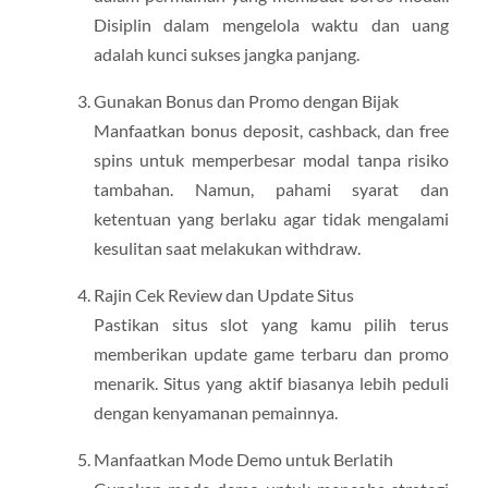
Disiplin dalam mengelola waktu dan uang
adalah kunci sukses jangka panjang.
Gunakan Bonus dan Promo dengan Bijak
Manfaatkan bonus deposit, cashback, dan free
spins untuk memperbesar modal tanpa risiko
tambahan. Namun, pahami syarat dan
ketentuan yang berlaku agar tidak mengalami
kesulitan saat melakukan withdraw.
Rajin Cek Review dan Update Situs
Pastikan situs slot yang kamu pilih terus
memberikan update game terbaru dan promo
menarik. Situs yang aktif biasanya lebih peduli
dengan kenyamanan pemainnya.
Manfaatkan Mode Demo untuk Berlatih