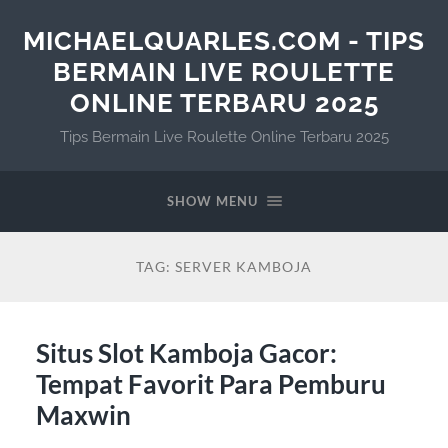
MICHAELQUARLES.COM - TIPS
BERMAIN LIVE ROULETTE
ONLINE TERBARU 2025
Tips Bermain Live Roulette Online Terbaru 2025
SHOW MENU
TAG:
SERVER KAMBOJA
Situs Slot Kamboja Gacor:
Tempat Favorit Para Pemburu
Maxwin