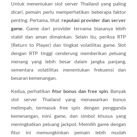
Untuk menemukan slot server Thailand yang paling
dicari, pemain perlu memperhatikan beberapa faktor
penting. Pertama, lihat
reputasi provider dan server
game
. Game dari provider ternama biasanya lebih
stabil dan aman dimainkan. Selain itu, periksa RTP
(Return to Player) dan tingkat volatilitas game. Slot
dengan RTP tinggi cenderung memberikan peluang
menang yang lebih besar dalam jangka panjang,
sementara volatilitas menentukan frekuensi dan
besaran kemenangan.
Kedua, perhatikan
fitur bonus dan free spin
. Banyak
slot server Thailand yang menawarkan bonus
melimpah, termasuk free spin dengan pengganda
kemenangan, mini game, dan simbol khusus yang
meningkatkan peluang jackpot. Memilih game dengan
fitur ini memungkinkan pemain lebih mudah