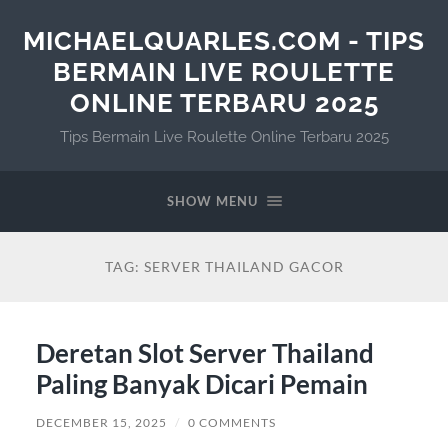
MICHAELQUARLES.COM - TIPS
BERMAIN LIVE ROULETTE
ONLINE TERBARU 2025
Tips Bermain Live Roulette Online Terbaru 2025
SHOW MENU
TAG:
SERVER THAILAND GACOR
Deretan Slot Server Thailand
Paling Banyak Dicari Pemain
DECEMBER 15, 2025
/
0 COMMENTS