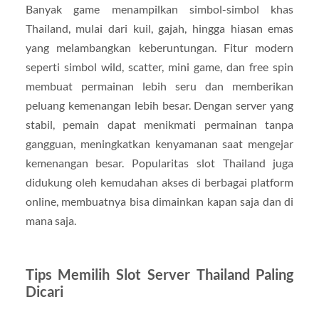
Banyak game menampilkan simbol-simbol khas
Thailand, mulai dari kuil, gajah, hingga hiasan emas
yang melambangkan keberuntungan. Fitur modern
seperti simbol wild, scatter, mini game, dan free spin
membuat permainan lebih seru dan memberikan
peluang kemenangan lebih besar. Dengan server yang
stabil, pemain dapat menikmati permainan tanpa
gangguan, meningkatkan kenyamanan saat mengejar
kemenangan besar. Popularitas slot Thailand juga
didukung oleh kemudahan akses di berbagai platform
online, membuatnya bisa dimainkan kapan saja dan di
mana saja.
Tips Memilih Slot Server Thailand Paling
Dicari