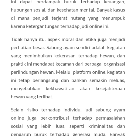
ini dapat berdampak buruk terhadap keuangan,
hubungan sosial, dan kesehatan mental. Banyak kasus
di mana penjudi terjerat hutang yang menumpuk
karena ketergantungan terhadap judi online ini.
Tidak hanya itu, aspek moral dan etika juga menjadi
perhatian besar. Sabung ayam sendiri adalah kegiatan
yang menimbulkan kekerasan terhadap hewan, dan
praktik ini mendapat kecaman dari berbagai organisasi
perlindungan hewan. Melalui platform online, kegiatan
ini tetap berlangsung dan bahkan semakin meluas,
menyebabkan kekhawatiran akan kesejahteraan
hewan yang terlibat.
Selain risiko terhadap individu, judi sabung ayam
online juga berkontribusi terhadap permasalahan
sosial yang lebih luas, seperti kriminalitas dan
pengaruh buruk terhadap generasi muda. Banyak