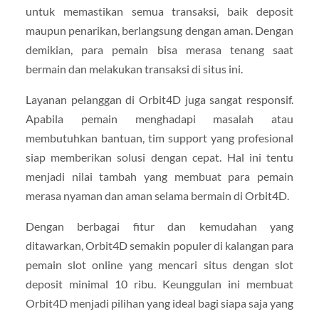
untuk memastikan semua transaksi, baik deposit
maupun penarikan, berlangsung dengan aman. Dengan
demikian, para pemain bisa merasa tenang saat
bermain dan melakukan transaksi di situs ini.
Layanan pelanggan di Orbit4D juga sangat responsif.
Apabila pemain menghadapi masalah atau
membutuhkan bantuan, tim support yang profesional
siap memberikan solusi dengan cepat. Hal ini tentu
menjadi nilai tambah yang membuat para pemain
merasa nyaman dan aman selama bermain di Orbit4D.
Dengan berbagai fitur dan kemudahan yang
ditawarkan, Orbit4D semakin populer di kalangan para
pemain slot online yang mencari situs dengan slot
deposit minimal 10 ribu. Keunggulan ini membuat
Orbit4D menjadi pilihan yang ideal bagi siapa saja yang