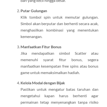
dari yang kecil hingga besar.
Putar Gulungan
Klik tombol spin untuk memutar gulungan.
Simbol akan berputar dan berhenti secara acak,
menghasilkan kombinasi yang menentukan
kemenangan.
Manfaatkan Fitur Bonus
Jika mendapatkan simbol Scatter atau
memenuhi syarat fitur bonus, segera
manfaatkan kesempatan free spins atau bonus
game untuk memaksimalkan hadiah.
Kelola Modal dengan Bijak
Pastikan untuk mengatur batas taruhan dan
mengetahui kapan harus berhenti agar
permainan tetap menyenangkan tanpa risiko