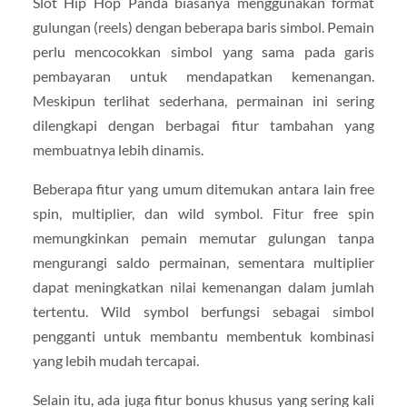
Slot Hip Hop Panda biasanya menggunakan format
gulungan (reels) dengan beberapa baris simbol. Pemain
perlu mencocokkan simbol yang sama pada garis
pembayaran untuk mendapatkan kemenangan.
Meskipun terlihat sederhana, permainan ini sering
dilengkapi dengan berbagai fitur tambahan yang
membuatnya lebih dinamis.
Beberapa fitur yang umum ditemukan antara lain free
spin, multiplier, dan wild symbol. Fitur free spin
memungkinkan pemain memutar gulungan tanpa
mengurangi saldo permainan, sementara multiplier
dapat meningkatkan nilai kemenangan dalam jumlah
tertentu. Wild symbol berfungsi sebagai simbol
pengganti untuk membantu membentuk kombinasi
yang lebih mudah tercapai.
Selain itu, ada juga fitur bonus khusus yang sering kali