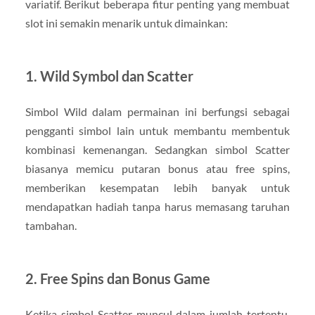
variatif. Berikut beberapa fitur penting yang membuat
slot ini semakin menarik untuk dimainkan:
1. Wild Symbol dan Scatter
Simbol Wild dalam permainan ini berfungsi sebagai
pengganti simbol lain untuk membantu membentuk
kombinasi kemenangan. Sedangkan simbol Scatter
biasanya memicu putaran bonus atau free spins,
memberikan kesempatan lebih banyak untuk
mendapatkan hadiah tanpa harus memasang taruhan
tambahan.
2. Free Spins dan Bonus Game
Ketika simbol Scatter muncul dalam jumlah tertentu,