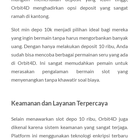
Orbit4D menghadirkan opsi deposit yang sangat
ramah di kantong.
Slot min depo 10k menjadi pilihan ideal bagi mereka
yang ingin bermain tanpa harus mengorbankan banyak
uang. Dengan hanya melakukan deposit 10 ribu, Anda
sudah bisa mencoba berbagai permainan seru yang ada
di Orbit4D. Ini sangat memudahkan pemain untuk
merasakan pengalaman bermain slot yang
menyenangkan tanpa khawatir soal biaya.
Keamanan dan Layanan Terpercaya
Selain menawarkan slot depo 10 ribu, Orbit4D juga
dikenal karena sistem keamanan yang sangat terjaga.
Platform ini menggunakan teknologi enkripsi terbaru