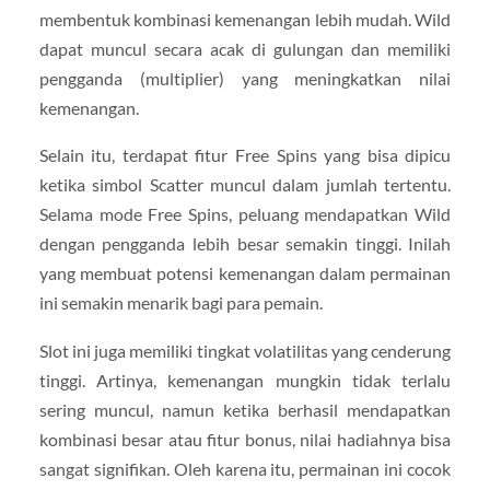
membentuk kombinasi kemenangan lebih mudah. Wild
dapat muncul secara acak di gulungan dan memiliki
pengganda (multiplier) yang meningkatkan nilai
kemenangan.
Selain itu, terdapat fitur Free Spins yang bisa dipicu
ketika simbol Scatter muncul dalam jumlah tertentu.
Selama mode Free Spins, peluang mendapatkan Wild
dengan pengganda lebih besar semakin tinggi. Inilah
yang membuat potensi kemenangan dalam permainan
ini semakin menarik bagi para pemain.
Slot ini juga memiliki tingkat volatilitas yang cenderung
tinggi. Artinya, kemenangan mungkin tidak terlalu
sering muncul, namun ketika berhasil mendapatkan
kombinasi besar atau fitur bonus, nilai hadiahnya bisa
sangat signifikan. Oleh karena itu, permainan ini cocok