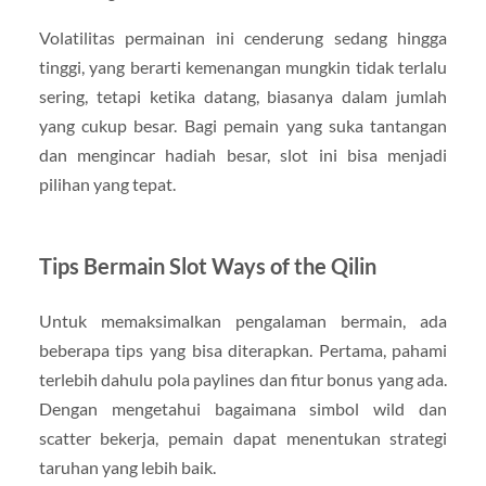
Volatilitas permainan ini cenderung sedang hingga
tinggi, yang berarti kemenangan mungkin tidak terlalu
sering, tetapi ketika datang, biasanya dalam jumlah
yang cukup besar. Bagi pemain yang suka tantangan
dan mengincar hadiah besar, slot ini bisa menjadi
pilihan yang tepat.
Tips Bermain Slot Ways of the Qilin
Untuk memaksimalkan pengalaman bermain, ada
beberapa tips yang bisa diterapkan. Pertama, pahami
terlebih dahulu pola paylines dan fitur bonus yang ada.
Dengan mengetahui bagaimana simbol wild dan
scatter bekerja, pemain dapat menentukan strategi
taruhan yang lebih baik.