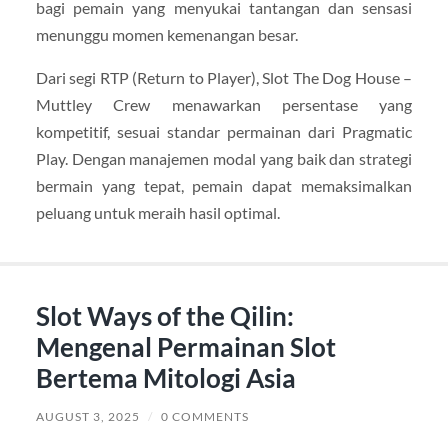
bagi pemain yang menyukai tantangan dan sensasi
menunggu momen kemenangan besar.
Dari segi RTP (Return to Player), Slot The Dog House –
Muttley Crew menawarkan persentase yang
kompetitif, sesuai standar permainan dari Pragmatic
Play. Dengan manajemen modal yang baik dan strategi
bermain yang tepat, pemain dapat memaksimalkan
peluang untuk meraih hasil optimal.
Slot Ways of the Qilin:
Mengenal Permainan Slot
Bertema Mitologi Asia
AUGUST 3, 2025
/
0 COMMENTS