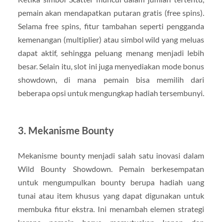
pemain akan mendapatkan putaran gratis (free spins).
Selama free spins, fitur tambahan seperti pengganda
kemenangan (multiplier) atau simbol wild yang meluas
dapat aktif, sehingga peluang menang menjadi lebih
besar. Selain itu, slot ini juga menyediakan mode bonus
showdown, di mana pemain bisa memilih dari
beberapa opsi untuk mengungkap hadiah tersembunyi.
3. Mekanisme Bounty
Mekanisme bounty menjadi salah satu inovasi dalam
Wild Bounty Showdown. Pemain berkesempatan
untuk mengumpulkan bounty berupa hadiah uang
tunai atau item khusus yang dapat digunakan untuk
membuka fitur ekstra. Ini menambah elemen strategi