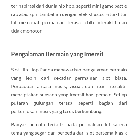
terinspirasi dari dunia hip hop, seperti mini game battle
rap atau spin tambahan dengan efek khusus. Fitur-fitur
ini membuat permainan terasa lebih interaktif dan
tidak monoton.
Pengalaman Bermain yang Imersif
Slot Hip Hop Panda menawarkan pengalaman bermain
yang lebih dari sekadar permainan slot biasa.
Perpaduan antara musik, visual, dan fitur interaktif
menciptakan suasana yang imersif bagi pemain. Setiap
putaran gulungan terasa seperti bagian dari
pertunjukan musik yang terus berkembang.
Banyak pemain tertarik pada permainan ini karena
tema yang segar dan berbeda dari slot bertema klasik