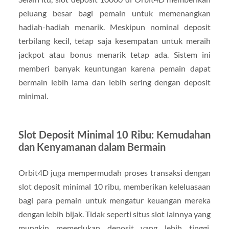
peluang besar bagi pemain untuk memenangkan
hadiah-hadiah menarik. Meskipun nominal deposit
terbilang kecil, tetap saja kesempatan untuk meraih
jackpot atau bonus menarik tetap ada. Sistem ini
memberi banyak keuntungan karena pemain dapat
bermain lebih lama dan lebih sering dengan deposit
minimal.
Slot Deposit Minimal 10 Ribu: Kemudahan
dan Kenyamanan dalam Bermain
Orbit4D juga mempermudah proses transaksi dengan
slot deposit minimal 10 ribu, memberikan keleluasaan
bagi para pemain untuk mengatur keuangan mereka
dengan lebih bijak. Tidak seperti situs slot lainnya yang
mungkin memerlukan deposit yang lebih tinggi,