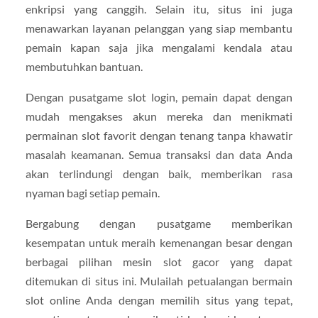
enkripsi yang canggih. Selain itu, situs ini juga
menawarkan layanan pelanggan yang siap membantu
pemain kapan saja jika mengalami kendala atau
membutuhkan bantuan.
Dengan pusatgame slot login, pemain dapat dengan
mudah mengakses akun mereka dan menikmati
permainan slot favorit dengan tenang tanpa khawatir
masalah keamanan. Semua transaksi dan data Anda
akan terlindungi dengan baik, memberikan rasa
nyaman bagi setiap pemain.
Bergabung dengan pusatgame memberikan
kesempatan untuk meraih kemenangan besar dengan
berbagai pilihan mesin slot gacor yang dapat
ditemukan di situs ini. Mulailah petualangan bermain
slot online Anda dengan memilih situs yang tepat,