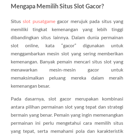
Mengapa Memilih Situs Slot Gacor?
Situs
slot pusatgame
gacor merujuk pada situs yang
memiliki tingkat kemenangan yang lebih tinggi
dibandingkan situs lainnya. Dalam dunia permainan
slot online, kata “gacor” digunakan untuk
menggambarkan mesin slot yang sering memberikan
kemenangan. Banyak pemain mencari situs slot yang
menawarkan mesin-mesin gacor untuk
memaksimalkan peluang mereka dalam meraih
kemenangan besar.
Pada dasarnya, slot gacor merupakan kombinasi
antara pilihan permainan slot yang tepat dan strategi
bermain yang benar. Pemain yang ingin memenangkan
permainan ini perlu mengetahui cara memilih situs
yang tepat, serta memahami pola dan karakteristik