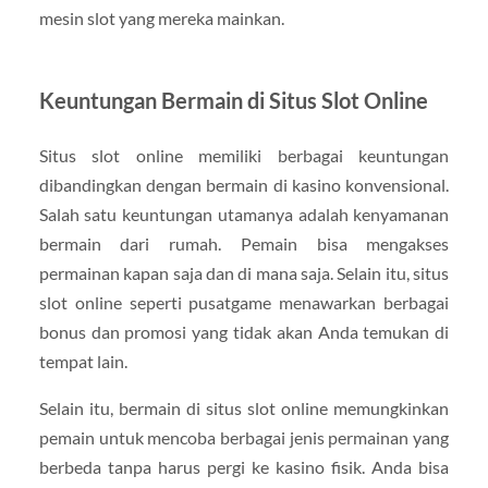
mesin slot yang mereka mainkan.
Keuntungan Bermain di Situs Slot Online
Situs slot online memiliki berbagai keuntungan
dibandingkan dengan bermain di kasino konvensional.
Salah satu keuntungan utamanya adalah kenyamanan
bermain dari rumah. Pemain bisa mengakses
permainan kapan saja dan di mana saja. Selain itu, situs
slot online seperti pusatgame menawarkan berbagai
bonus dan promosi yang tidak akan Anda temukan di
tempat lain.
Selain itu, bermain di situs slot online memungkinkan
pemain untuk mencoba berbagai jenis permainan yang
berbeda tanpa harus pergi ke kasino fisik. Anda bisa