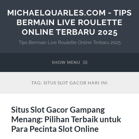
MICHAELQUARLES.COM - TIPS
BERMAIN LIVE ROULETTE
ONLINE TERBARU 2025
Tips Bermain Live Roulette Online Terbaru 2025
SHOW MENU
TAG:
SITUS SLOT GACOR HARI INI
Situs Slot Gacor Gampang
Menang: Pilihan Terbaik untuk
Para Pecinta Slot Online