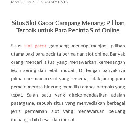
MAY 3, 2025
/
0 COMMENTS
Situs Slot Gacor Gampang Menang: Pilihan
Terbaik untuk Para Pecinta Slot Online
Situs
slot gacor
gampang menang menjadi pilihan
utama bagi para pecinta permainan slot online. Banyak
orang mencari situs yang menawarkan kemenangan
lebih sering dan lebih mudah. Di tengah banyaknya
pilihan permainan slot yang tersedia, tidak jarang para
pemain merasa bingung memilih tempat bermain yang
tepat. Salah satu yang direkomendasikan adalah
pusatgame, sebuah situs yang menyediakan berbagai
jenis permainan slot yang menawarkan peluang
menang lebih besar dan mudah.