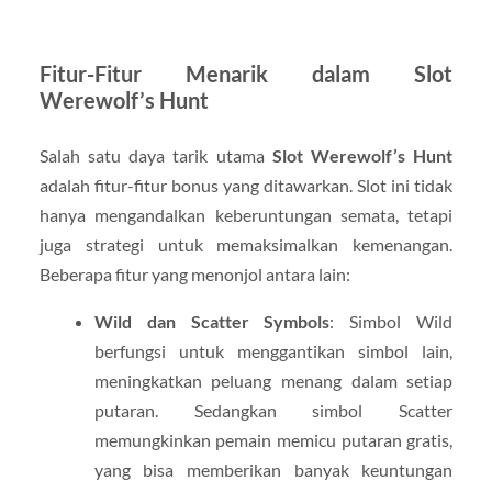
Fitur-Fitur Menarik dalam Slot
Werewolf’s Hunt
Salah satu daya tarik utama
Slot Werewolf’s Hunt
adalah fitur-fitur bonus yang ditawarkan. Slot ini tidak
hanya mengandalkan keberuntungan semata, tetapi
juga strategi untuk memaksimalkan kemenangan.
Beberapa fitur yang menonjol antara lain:
Wild dan Scatter Symbols
: Simbol Wild
berfungsi untuk menggantikan simbol lain,
meningkatkan peluang menang dalam setiap
putaran. Sedangkan simbol Scatter
memungkinkan pemain memicu putaran gratis,
yang bisa memberikan banyak keuntungan