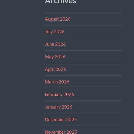
Archives
August 2026
July 2026
June 2026
May 2026
April 2026
March 2026
February 2026
January 2026
December 2025
November 2025