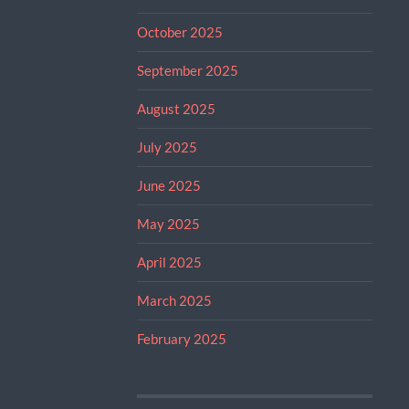
October 2025
September 2025
August 2025
July 2025
June 2025
May 2025
April 2025
March 2025
February 2025