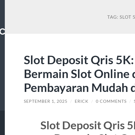
TAG:
SLOT 
.COM
Slot Deposit Qris 5
Bermain Slot Online
Pembayaran Mudah d
SEPTEMBER 1, 2025
/
ERICK
/
0 COMMENTS
/
Slot Deposit Qris