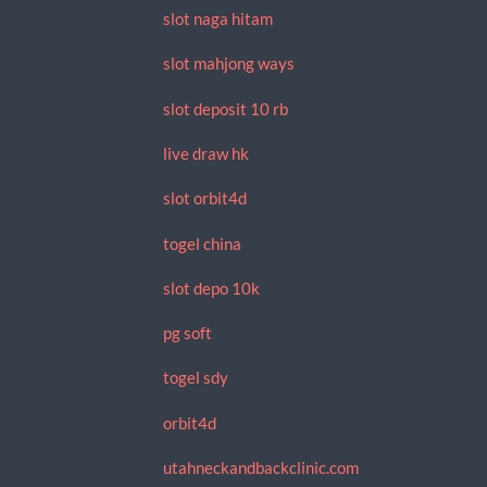
slot naga hitam
slot mahjong ways
slot deposit 10 rb
live draw hk
slot orbit4d
togel china
slot depo 10k
pg soft
togel sdy
orbit4d
utahneckandbackclinic.com