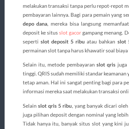
melakukan transaksi tanpa perlu repot-repot 
pembayaran lainnya. Bagi para pemain yang s
depo dana
, mereka bisa langsung memanfaat
deposit ke situs
slot gacor
gampang menang. De
seperti
slot deposit 5 ribu
atau bahkan
slot
permainan slot tanpa harus khawatir soal biaya 
Selain itu, metode pembayaran
slot qris
juga 
tinggi. QRIS sudah memiliki standar keamanan y
tetap aman. Hal ini sangat penting bagi para 
informasi mereka saat melakukan transaksi onli
Selain
slot qris 5 ribu
, yang banyak dicari ole
juga pilihan deposit dengan nominal yang lebih 
Tidak hanya itu, banyak situs slot yang kini 