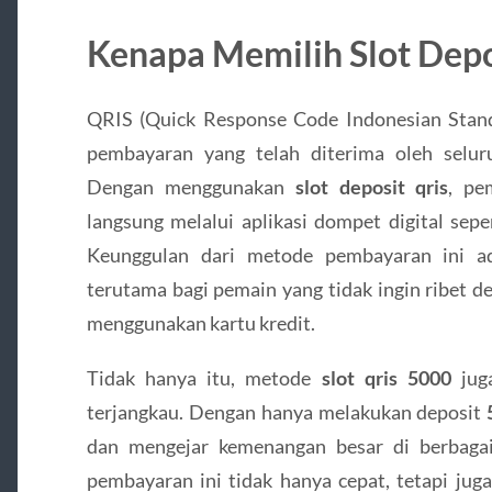
Kenapa Memilih Slot Depo
QRIS (Quick Response Code Indonesian Stan
pembayaran yang telah diterima oleh selur
Dengan menggunakan
slot deposit qris
, pe
langsung melalui aplikasi dompet digital sepe
Keunggulan dari metode pembayaran ini a
terutama bagi pemain yang tidak ingin ribet 
menggunakan kartu kredit.
Tidak hanya itu, metode
slot qris 5000
jug
terjangkau. Dengan hanya melakukan deposit
dan mengejar kemenangan besar di berbagai
pembayaran ini tidak hanya cepat, tetapi jug