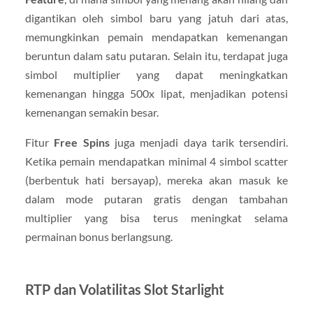
digantikan oleh simbol baru yang jatuh dari atas,
memungkinkan pemain mendapatkan kemenangan
beruntun dalam satu putaran. Selain itu, terdapat juga
simbol multiplier yang dapat meningkatkan
kemenangan hingga 500x lipat, menjadikan potensi
kemenangan semakin besar.
Fitur
Free Spins
juga menjadi daya tarik tersendiri.
Ketika pemain mendapatkan minimal 4 simbol scatter
(berbentuk hati bersayap), mereka akan masuk ke
dalam mode putaran gratis dengan tambahan
multiplier yang bisa terus meningkat selama
permainan bonus berlangsung.
RTP dan Volatilitas Slot Starlight