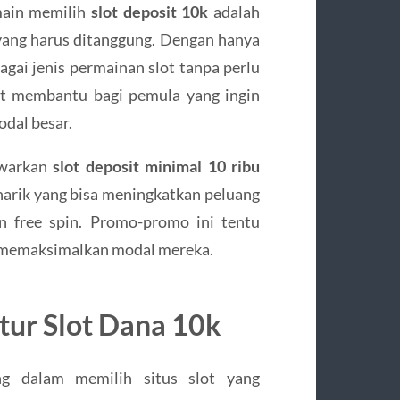
main memilih
slot deposit 10k
adalah
yang harus ditanggung. Dengan hanya
agai jenis permainan slot tanpa perlu
at membantu bagi pemula yang ingin
dal besar.
warkan
slot deposit minimal 10 ribu
arik yang bisa meningkatkan peluang
n free spin. Promo-promo ini tentu
 memaksimalkan modal mereka.
itur Slot Dana 10k
g dalam memilih situs slot yang