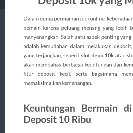
Dalam dunia permainan judi online, keberadaa
pemain karena peluang menang yang lebih 
menyenangkan. Salah satu aspek penting yang 
adalah kemudahan dalam melakukan deposit,
yang terjangkau, seperti
slot depo 10k
atau
sl
akan membahas berbagai keuntungan dan kemu
fitur deposit kecil, serta bagaimana mem
memaksimalkan kemenangan.
Keuntungan Bermain di
Deposit 10 Ribu