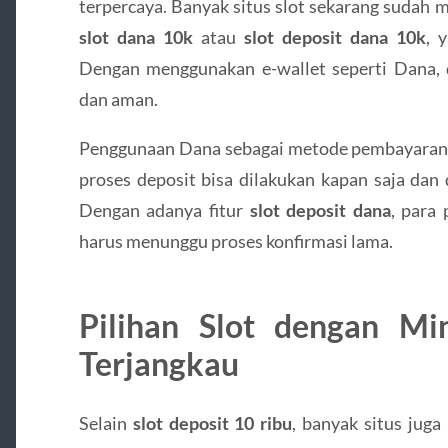
terpercaya. Banyak situs slot sekarang sudah
slot dana 10k
atau
slot deposit dana 10k
, 
Dengan menggunakan e-wallet seperti Dana, de
dan aman.
Penggunaan Dana sebagai metode pembayaran j
proses deposit bisa dilakukan kapan saja dan 
Dengan adanya fitur
slot deposit dana
, para
harus menunggu proses konfirmasi lama.
Pilihan Slot dengan Mi
Terjangkau
Selain
slot deposit 10 ribu
, banyak situs jug