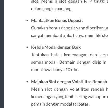
slot. Memilih slot dengan RTP tinggi
dalam jangka panjang.
Manfaatkan Bonus Deposit
Gunakan bonus deposit yang diberikan u
sangat membantu jika hanya memiliki
slo
Kelola Modal dengan Baik
Tentukan batas kemenangan dan kerug
semua modal. Bermain dengan disiplin 
modal awal hanya 10 ribu.
Mainkan Slot dengan Volatilitas Rendah
Mesin slot dengan volatilitas rendah
kemenangan yang lebih sering walaupun d
pemain dengan modal terbatas.