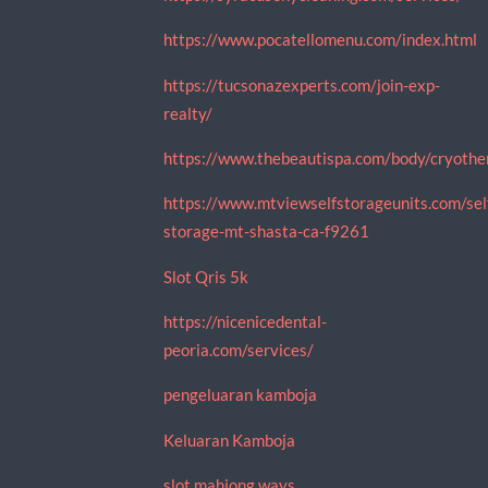
https://www.pocatellomenu.com/index.html
https://tucsonazexperts.com/join-exp-
realty/
https://www.thebeautispa.com/body/cryothe
https://www.mtviewselfstorageunits.com/sel
storage-mt-shasta-ca-f9261
Slot Qris 5k
https://nicenicedental-
peoria.com/services/
pengeluaran kamboja
Keluaran Kamboja
slot mahjong ways