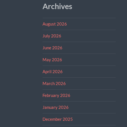
Archives
August 2026
July 2026
June 2026
May 2026
April 2026
March 2026
February 2026
January 2026
December 2025