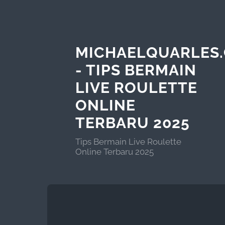
MICHAELQUARLES
- TIPS BERMAIN
LIVE ROULETTE
ONLINE
TERBARU 2025
Tips Bermain Live Roulette
Online Terbaru 2025