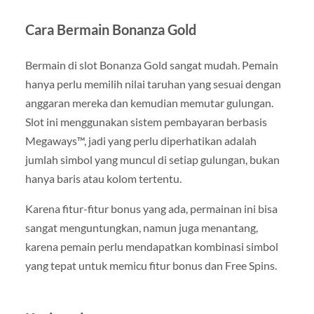
Cara Bermain Bonanza Gold
Bermain di slot Bonanza Gold sangat mudah. Pemain
hanya perlu memilih nilai taruhan yang sesuai dengan
anggaran mereka dan kemudian memutar gulungan.
Slot ini menggunakan sistem pembayaran berbasis
Megaways™, jadi yang perlu diperhatikan adalah
jumlah simbol yang muncul di setiap gulungan, bukan
hanya baris atau kolom tertentu.
Karena fitur-fitur bonus yang ada, permainan ini bisa
sangat menguntungkan, namun juga menantang,
karena pemain perlu mendapatkan kombinasi simbol
yang tepat untuk memicu fitur bonus dan Free Spins.