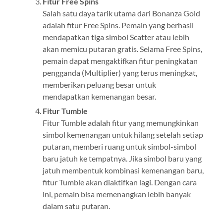
Fitur Free Spins
Salah satu daya tarik utama dari Bonanza Gold
adalah fitur Free Spins. Pemain yang berhasil
mendapatkan tiga simbol Scatter atau lebih
akan memicu putaran gratis. Selama Free Spins,
pemain dapat mengaktifkan fitur peningkatan
pengganda (Multiplier) yang terus meningkat,
memberikan peluang besar untuk
mendapatkan kemenangan besar.
Fitur Tumble
Fitur Tumble adalah fitur yang memungkinkan
simbol kemenangan untuk hilang setelah setiap
putaran, memberi ruang untuk simbol-simbol
baru jatuh ke tempatnya. Jika simbol baru yang
jatuh membentuk kombinasi kemenangan baru,
fitur Tumble akan diaktifkan lagi. Dengan cara
ini, pemain bisa memenangkan lebih banyak
dalam satu putaran.