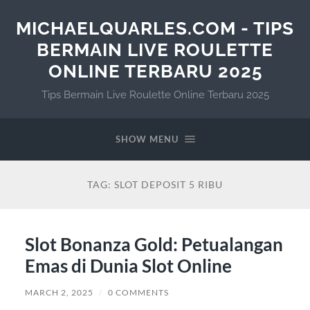
MICHAELQUARLES.COM - TIPS
BERMAIN LIVE ROULETTE
ONLINE TERBARU 2025
Tips Bermain Live Roulette Online Terbaru 2025
SHOW MENU
TAG:
SLOT DEPOSIT 5 RIBU
Slot Bonanza Gold: Petualangan
Emas di Dunia Slot Online
MARCH 2, 2025
/
0 COMMENTS