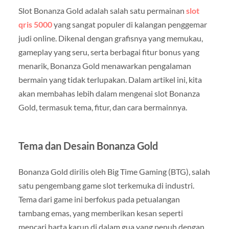
Slot Bonanza Gold adalah salah satu permainan
slot
qris 5000
yang sangat populer di kalangan penggemar
judi online. Dikenal dengan grafisnya yang memukau,
gameplay yang seru, serta berbagai fitur bonus yang
menarik, Bonanza Gold menawarkan pengalaman
bermain yang tidak terlupakan. Dalam artikel ini, kita
akan membahas lebih dalam mengenai slot Bonanza
Gold, termasuk tema, fitur, dan cara bermainnya.
Tema dan Desain Bonanza Gold
Bonanza Gold dirilis oleh Big Time Gaming (BTG), salah
satu pengembang game slot terkemuka di industri.
Tema dari game ini berfokus pada petualangan
tambang emas, yang memberikan kesan seperti
mencari harta karun di dalam gua yang penuh dengan