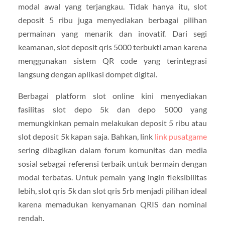
modal awal yang terjangkau. Tidak hanya itu, slot
deposit 5 ribu juga menyediakan berbagai pilihan
permainan yang menarik dan inovatif. Dari segi
keamanan, slot deposit qris 5000 terbukti aman karena
menggunakan sistem QR code yang terintegrasi
langsung dengan aplikasi dompet digital.
Berbagai platform slot online kini menyediakan
fasilitas slot depo 5k dan depo 5000 yang
memungkinkan pemain melakukan deposit 5 ribu atau
slot deposit 5k kapan saja. Bahkan, link
link pusatgame
sering dibagikan dalam forum komunitas dan media
sosial sebagai referensi terbaik untuk bermain dengan
modal terbatas. Untuk pemain yang ingin fleksibilitas
lebih, slot qris 5k dan slot qris 5rb menjadi pilihan ideal
karena memadukan kenyamanan QRIS dan nominal
rendah.