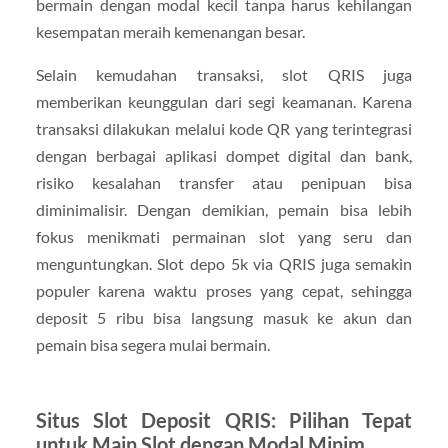
bermain dengan modal kecil tanpa harus kehilangan
kesempatan meraih kemenangan besar.
Selain kemudahan transaksi, slot QRIS juga
memberikan keunggulan dari segi keamanan. Karena
transaksi dilakukan melalui kode QR yang terintegrasi
dengan berbagai aplikasi dompet digital dan bank,
risiko kesalahan transfer atau penipuan bisa
diminimalisir. Dengan demikian, pemain bisa lebih
fokus menikmati permainan slot yang seru dan
menguntungkan. Slot depo 5k via QRIS juga semakin
populer karena waktu proses yang cepat, sehingga
deposit 5 ribu bisa langsung masuk ke akun dan
pemain bisa segera mulai bermain.
Situs Slot Deposit QRIS: Pilihan Tepat
untuk Main Slot dengan Modal Minim