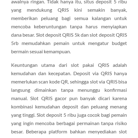
awalnya ringan. Tidak hanya itu, situs deposit 5 ribu
yang mendukung QRIS kini semakin banyak,
memberikan peluang bagi semua kalangan untuk
mencoba keberuntungan tanpa harus menyiapkan
dana besar. Slot deposit QRIS 5k dan slot deposit QRIS
5rb memudahkan pemain untuk mengatur budget
bermain sesuai kemampuan.
Keuntungan utama dari slot pakai QRIS adalah
kemudahan dan kecepatan. Deposit via QRIS hanya
memerlukan scan kode QR, sehingga slot via QRIS bisa
langsung dimainkan tanpa menunggu konfirmasi
manual. Slot QRIS gacor pun banyak dicari karena
kombinasi kemudahan deposit dan peluang menang
yang tinggi. Slot deposit 5 ribu juga cocok bagi pemain
yang ingin mencoba berbagai permainan tanpa risiko
besar. Beberapa platform bahkan menyediakan slot