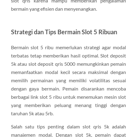
slot qris karena mampu memberikan pengalaman
bermain yang efisien dan menyenangkan.
Strategi dan Tips Bermain Slot 5 Ribuan
Bermain slot 5 ribu memerlukan strategi agar modal
terbatas tetap memberikan hasil optimal. Slot deposit
5k atau slot deposit qris 5000 memungkinkan pemain
memanfaatkan modal kecil secara maksimal dengan
memilih permainan yang memiliki volatilitas sesuai
dengan gaya bermain. Pemain disarankan mencoba
berbagai link slot 5 ribu untuk menemukan mesin slot
yang memberikan peluang menang tinggi dengan
taruhan 5k atau 5rb.
Salah satu tips penting dalam slot qris 5k adalah
manajemen modal. Dengan slot 5k, pemain dapat