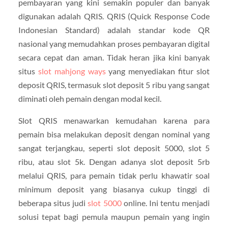
pembayaran yang kini semakin populer dan banyak
digunakan adalah QRIS. QRIS (Quick Response Code
Indonesian Standard) adalah standar kode QR
nasional yang memudahkan proses pembayaran digital
secara cepat dan aman. Tidak heran jika kini banyak
situs
slot mahjong ways
yang menyediakan fitur slot
deposit QRIS, termasuk slot deposit 5 ribu yang sangat
diminati oleh pemain dengan modal kecil.
Slot QRIS menawarkan kemudahan karena para
pemain bisa melakukan deposit dengan nominal yang
sangat terjangkau, seperti slot deposit 5000, slot 5
ribu, atau slot 5k. Dengan adanya slot deposit 5rb
melalui QRIS, para pemain tidak perlu khawatir soal
minimum deposit yang biasanya cukup tinggi di
beberapa situs judi
slot 5000
online. Ini tentu menjadi
solusi tepat bagi pemula maupun pemain yang ingin