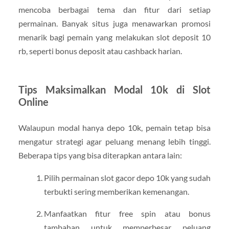
mencoba berbagai tema dan fitur dari setiap
permainan. Banyak situs juga menawarkan promosi
menarik bagi pemain yang melakukan slot deposit 10
rb, seperti bonus deposit atau cashback harian.
Tips Maksimalkan Modal 10k di Slot
Online
Walaupun modal hanya depo 10k, pemain tetap bisa
mengatur strategi agar peluang menang lebih tinggi.
Beberapa tips yang bisa diterapkan antara lain:
Pilih permainan slot gacor depo 10k yang sudah
terbukti sering memberikan kemenangan.
Manfaatkan fitur free spin atau bonus
tambahan untuk memperbesar peluang