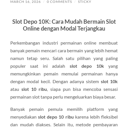
MARCH 16, 2026
/
0 COMMENTS
/
STICKY
Slot Depo 10K: Cara Mudah Bermain Slot
Online dengan Modal Terjangkau
Perkembangan industri permainan online membuat
banyak pemain mencari cara bermain yang lebih hemat
namun tetap seru. Salah satu pilihan yang paling
populer saat ini adalah
slot depo 10k
yang
memungkinkan pemain memulai permainan hanya
dengan modal kecil. Dengan adanya sistem
slot 10k
atau
slot 10 ribu
, siapa pun bisa mencoba sensasi
permainan slot tanpa perlu mengeluarkan biaya besar.
Banyak pemain pemula memilih platform yang
menyediakan
slot depo 10 ribu
karena lebih fleksibel
dan mudah diakses. Selain itu, metode pembayaran