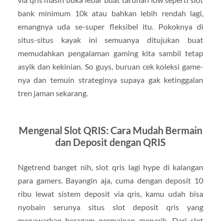
bank minimum 10k atau bahkan lebih rendah lagi,
emangnya uda se-super fleksibel itu. Pokoknya di
situs-situs kayak ini semuanya ditujukan buat
memudahkan pengalaman gaming kita sambil tetap
asyik dan kekinian. So guys, buruan cek koleksi game-
nya dan temuin strateginya supaya gak ketinggalan
tren jaman sekarang.
Mengenal Slot QRIS: Cara Mudah Bermain
dan Deposit dengan QRIS
Ngetrend banget nih, slot qris lagi hype di kalangan
para gamers. Bayangin aja, cuma dengan deposit 10
ribu lewat sistem deposit via qris, kamu udah bisa
nyobain serunya situs slot deposit qris yang
menawarkan beragam permainan menarik. Dari slot