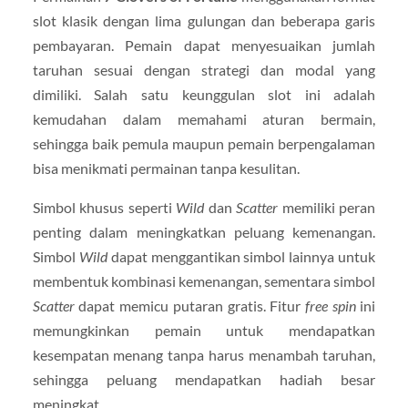
slot klasik dengan lima gulungan dan beberapa garis
pembayaran. Pemain dapat menyesuaikan jumlah
taruhan sesuai dengan strategi dan modal yang
dimiliki. Salah satu keunggulan slot ini adalah
kemudahan dalam memahami aturan bermain,
sehingga baik pemula maupun pemain berpengalaman
bisa menikmati permainan tanpa kesulitan.
Simbol khusus seperti
Wild
dan
Scatter
memiliki peran
penting dalam meningkatkan peluang kemenangan.
Simbol
Wild
dapat menggantikan simbol lainnya untuk
membentuk kombinasi kemenangan, sementara simbol
Scatter
dapat memicu putaran gratis. Fitur
free spin
ini
memungkinkan pemain untuk mendapatkan
kesempatan menang tanpa harus menambah taruhan,
sehingga peluang mendapatkan hadiah besar
meningkat.