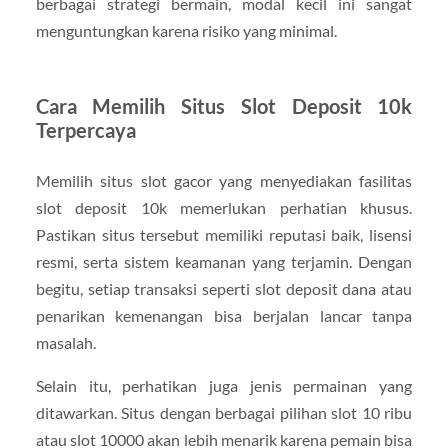
berbagai strategi bermain, modal kecil ini sangat
menguntungkan karena risiko yang minimal.
Cara Memilih Situs Slot Deposit 10k
Terpercaya
Memilih situs slot gacor yang menyediakan fasilitas
slot deposit 10k memerlukan perhatian khusus.
Pastikan situs tersebut memiliki reputasi baik, lisensi
resmi, serta sistem keamanan yang terjamin. Dengan
begitu, setiap transaksi seperti slot deposit dana atau
penarikan kemenangan bisa berjalan lancar tanpa
masalah.
Selain itu, perhatikan juga jenis permainan yang
ditawarkan. Situs dengan berbagai pilihan slot 10 ribu
atau slot 10000 akan lebih menarik karena pemain bisa