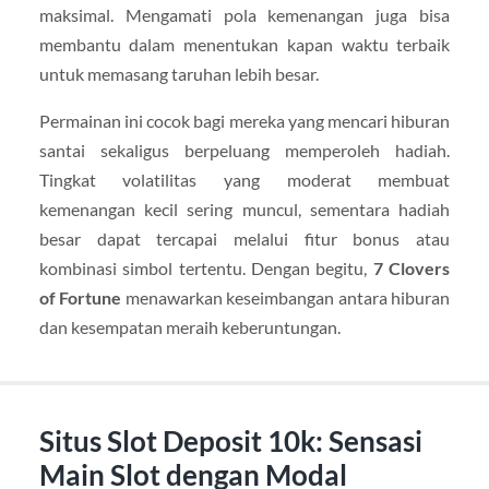
maksimal. Mengamati pola kemenangan juga bisa
membantu dalam menentukan kapan waktu terbaik
untuk memasang taruhan lebih besar.
Permainan ini cocok bagi mereka yang mencari hiburan
santai sekaligus berpeluang memperoleh hadiah.
Tingkat volatilitas yang moderat membuat
kemenangan kecil sering muncul, sementara hadiah
besar dapat tercapai melalui fitur bonus atau
kombinasi simbol tertentu. Dengan begitu,
7 Clovers
of Fortune
menawarkan keseimbangan antara hiburan
dan kesempatan meraih keberuntungan.
Situs Slot Deposit 10k: Sensasi
Main Slot dengan Modal