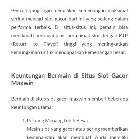
Pemain yang ingin merasakan kemenangan maksimal
sering mencari slot gacor hari ini yang sedang dalam
performa terbaik. Di situs-situs ini, pemain bisa
menikmati berbagai jenis permainan slot dengan RTP
(Return to Player) tinggi yang meningkatkan
kemungkinan untuk mendapatkan kemenangan besar.
Keuntungan Bermain di Situs Slot Gacor
Maxwin
Bermain di situs slot gacor maxwin memberi beberapa
keuntungan utama:
Peluang Menang Lebih Besar
Mesin slot yang gacor atau sering memberikan
kemenangan akan membuat Anda memiliki