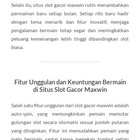
Selain itu, situs slot gacor maxwin rutin menambahkan
permainan baru setiap bulan. Setiap rilis baru hadir
dengan tema menarik dan fitur inovatif, menjaga
pengalaman bermain tetap segar dan meningkatkan
peluang kemenangan lebih tinggi dibandingkan slot
biasa.
Fitur Unggulan dan Keuntungan Bermain
di Situs Slot Gacor Maxwin
Salah satu fitur unggulan dari slot gacor maxwin adalah
auto-spin, yang memungkinkan pemain memutar
gulungan slot secara otomatis sesuai jumlah putaran
yang diinginkan. Fitur ini memudahkan pemain yang
ingin bermain santai tanpa menekan tombol setiap