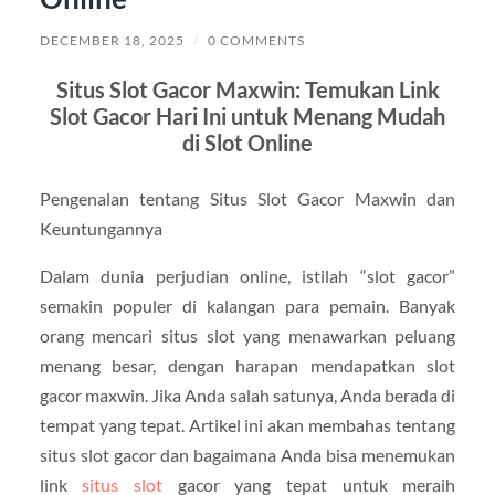
DECEMBER 18, 2025
/
0 COMMENTS
Situs Slot Gacor Maxwin: Temukan Link
Slot Gacor Hari Ini untuk Menang Mudah
di Slot Online
Pengenalan tentang Situs Slot Gacor Maxwin dan
Keuntungannya
Dalam dunia perjudian online, istilah “slot gacor”
semakin populer di kalangan para pemain. Banyak
orang mencari situs slot yang menawarkan peluang
menang besar, dengan harapan mendapatkan slot
gacor maxwin. Jika Anda salah satunya, Anda berada di
tempat yang tepat. Artikel ini akan membahas tentang
situs slot gacor dan bagaimana Anda bisa menemukan
link
situs slot
gacor yang tepat untuk meraih