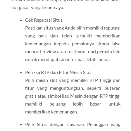
slot gacor yang terpercaya:
Cek Reputasi Situs
Pastikan situs yang Anda pilih memiliki reputasi
yang baik dan telah terbukti memberikan
kemenangan kepada pemainnya. Anda bisa
mencari review atau testimoni dari pemain lain
untuk mendapatkan informasi lebih lanjut.
Periksa RTP dan Fitur Mesin Slot
Pilih mesin slot yang memiliki RTP tinggi dan
fitur yang menguntungkan, seperti putaran
gratis atau simbol liar. Mesin dengan RTP tinggi
memiliki peluang lebih besar untuk
memberikan kemenangan.
Pilih Situs dengan Layanan Pelanggan yang