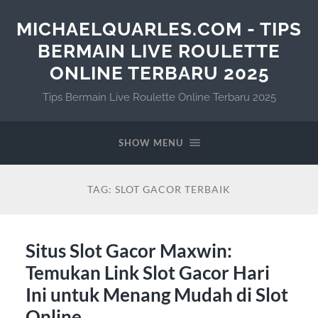
MICHAELQUARLES.COM - TIPS
BERMAIN LIVE ROULETTE
ONLINE TERBARU 2025
Tips Bermain Live Roulette Online Terbaru 2025
SHOW MENU
TAG:
SLOT GACOR TERBAIK
Situs Slot Gacor Maxwin:
Temukan Link Slot Gacor Hari
Ini untuk Menang Mudah di Slot
Online