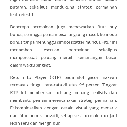
putaran, sekaligus mendukung strategi permainan
lebih efektif.
Beberapa permainan juga menawarkan fitur buy
bonus, sehingga pemain bisa langsung masuk ke mode
bonus tanpa menunggu simbol scatter muncul. Fitur ini
menambah keseruan permainan sekaligus
mempercepat peluang meraih kemenangan besar
dalam waktu singkat.
Return to Player (RTP) pada slot gacor maxwin
termasuk tinggi, rata-rata di atas 96 persen. Tingkat
RTP ini memberikan peluang menang realistis dan
membantu pemain merencanakan strategi permainan.
Dikombinasikan dengan desain visual yang menarik
dan fitur bonus inovatif, setiap sesi bermain menjadi
lebih seru dan menghibur.