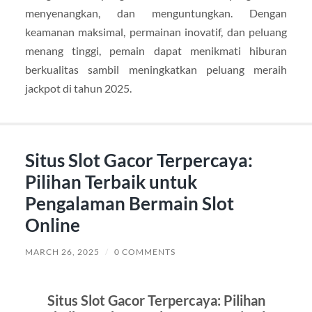
menyenangkan, dan menguntungkan. Dengan
keamanan maksimal, permainan inovatif, dan peluang
menang tinggi, pemain dapat menikmati hiburan
berkualitas sambil meningkatkan peluang meraih
jackpot di tahun 2025.
Situs Slot Gacor Terpercaya:
Pilihan Terbaik untuk
Pengalaman Bermain Slot
Online
MARCH 26, 2025
/
0 COMMENTS
Situs Slot Gacor Terpercaya: Pilihan