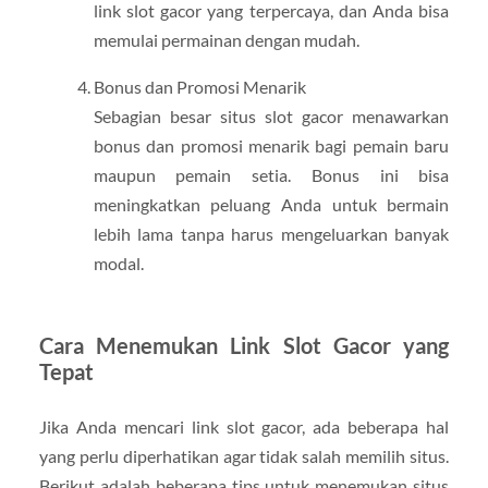
link slot gacor yang terpercaya, dan Anda bisa
memulai permainan dengan mudah.
Bonus dan Promosi Menarik
Sebagian besar situs slot gacor menawarkan
bonus dan promosi menarik bagi pemain baru
maupun pemain setia. Bonus ini bisa
meningkatkan peluang Anda untuk bermain
lebih lama tanpa harus mengeluarkan banyak
modal.
Cara Menemukan Link Slot Gacor yang
Tepat
Jika Anda mencari link slot gacor, ada beberapa hal
yang perlu diperhatikan agar tidak salah memilih situs.
Berikut adalah beberapa tips untuk menemukan situs