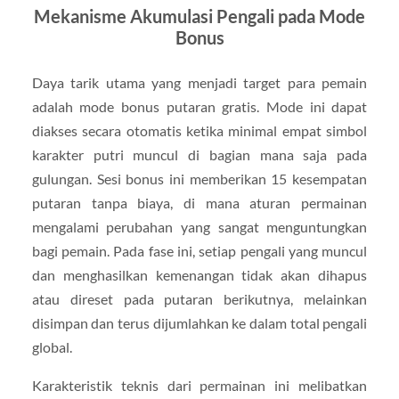
Mekanisme Akumulasi Pengali pada Mode
Bonus
Daya tarik utama yang menjadi target para pemain
adalah mode bonus putaran gratis. Mode ini dapat
diakses secara otomatis ketika minimal empat simbol
karakter putri muncul di bagian mana saja pada
gulungan. Sesi bonus ini memberikan 15 kesempatan
putaran tanpa biaya, di mana aturan permainan
mengalami perubahan yang sangat menguntungkan
bagi pemain. Pada fase ini, setiap pengali yang muncul
dan menghasilkan kemenangan tidak akan dihapus
atau direset pada putaran berikutnya, melainkan
disimpan dan terus dijumlahkan ke dalam total pengali
global.
Karakteristik teknis dari permainan ini melibatkan