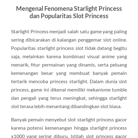
Mengenal Fenomena Starlight Princess
dan Popularitas Slot Princess
Starlight Princess menjadi salah satu game yang paling
sering dibicarakan di kalangan penggemar slot online.
Popularitas starlight princess slot tidak datang begitu
saja, melainkan karena kombinasi visual anime yang
menarik, fitur permainan yang dinamis, serta peluang
kemenangan besar yang membuat banyak pemain
tertarik mencoba princess starlight. Dalam dunia slot
princess, game ini dikenal memiliki mekanisme tumble
dan pengali yang terus meningkat, sehingga starlight
slot terasa lebih menantang dibandingkan slot biasa.
Banyak pemain menyebut slot starlight princess gacor
karena potensi kemenangan hingga starlight princess
x1000 yang sering diburu. Istilah slot princess gacor