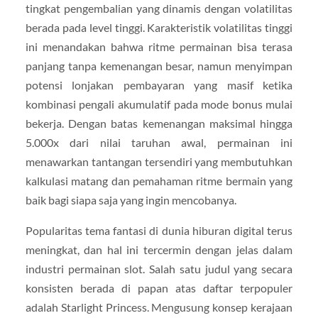
tingkat pengembalian yang dinamis dengan volatilitas
berada pada level tinggi. Karakteristik volatilitas tinggi
ini menandakan bahwa ritme permainan bisa terasa
panjang tanpa kemenangan besar, namun menyimpan
potensi lonjakan pembayaran yang masif ketika
kombinasi pengali akumulatif pada mode bonus mulai
bekerja. Dengan batas kemenangan maksimal hingga
5.000x dari nilai taruhan awal, permainan ini
menawarkan tantangan tersendiri yang membutuhkan
kalkulasi matang dan pemahaman ritme bermain yang
baik bagi siapa saja yang ingin mencobanya.
Popularitas tema fantasi di dunia hiburan digital terus
meningkat, dan hal ini tercermin dengan jelas dalam
industri permainan slot. Salah satu judul yang secara
konsisten berada di papan atas daftar terpopuler
adalah Starlight Princess. Mengusung konsep kerajaan