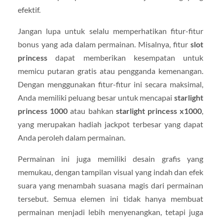
efektif.
Jangan lupa untuk selalu memperhatikan fitur-fitur
bonus yang ada dalam permainan. Misalnya, fitur
slot
princess
dapat memberikan kesempatan untuk
memicu putaran gratis atau pengganda kemenangan.
Dengan menggunakan fitur-fitur ini secara maksimal,
Anda memiliki peluang besar untuk mencapai
starlight
princess 1000
atau bahkan
starlight princess x1000
,
yang merupakan hadiah jackpot terbesar yang dapat
Anda peroleh dalam permainan.
Permainan ini juga memiliki desain grafis yang
memukau, dengan tampilan visual yang indah dan efek
suara yang menambah suasana magis dari permainan
tersebut. Semua elemen ini tidak hanya membuat
permainan menjadi lebih menyenangkan, tetapi juga