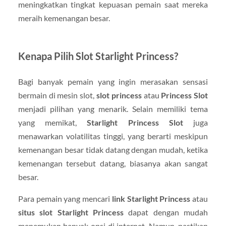
meningkatkan tingkat kepuasan pemain saat mereka
meraih kemenangan besar.
Kenapa Pilih Slot Starlight Princess?
Bagi banyak pemain yang ingin merasakan sensasi
bermain di mesin slot,
slot princess
atau
Princess Slot
menjadi pilihan yang menarik. Selain memiliki tema
yang memikat,
Starlight Princess Slot
juga
menawarkan volatilitas tinggi, yang berarti meskipun
kemenangan besar tidak datang dengan mudah, ketika
kemenangan tersebut datang, biasanya akan sangat
besar.
Para pemain yang mencari
link Starlight Princess
atau
situs slot Starlight Princess
dapat dengan mudah
menemukan banyak opsi di internet. Namun, pastikan