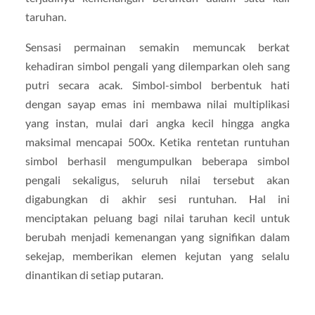
taruhan.
Sensasi permainan semakin memuncak berkat
kehadiran simbol pengali yang dilemparkan oleh sang
putri secara acak. Simbol-simbol berbentuk hati
dengan sayap emas ini membawa nilai multiplikasi
yang instan, mulai dari angka kecil hingga angka
maksimal mencapai 500x. Ketika rentetan runtuhan
simbol berhasil mengumpulkan beberapa simbol
pengali sekaligus, seluruh nilai tersebut akan
digabungkan di akhir sesi runtuhan. Hal ini
menciptakan peluang bagi nilai taruhan kecil untuk
berubah menjadi kemenangan yang signifikan dalam
sekejap, memberikan elemen kejutan yang selalu
dinantikan di setiap putaran.