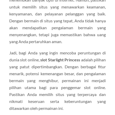
untuk memilih situs yang menawarkan keamanan,
kenyamanan, dan pelayanan pelanggan yang baik.
Dengan bermain di situs yang tepat, Anda tidak hanya
akan mendapatkan pengalaman bermain yang
menyenangkan, tetapi juga memastikan bahwa uang
yang Anda pertaruhkan aman.
Jadi, bagi Anda yang ingin mencoba peruntungan di
dunia slot online,
slot Starlight Princess
adalah pilihan
yang patut dipertimbangkan. Dengan berbagai fitur
menarik, potensi kemenangan besar, dan pengalaman
bermain yang menghibur, permainan ini menjadi
pilihan utama bagi para penggemar slot online.
Pastikan Anda memilih situs yang terpercaya dan
nikmati keseruan serta keberuntungan yang
ditawarkan oleh permainan ini.