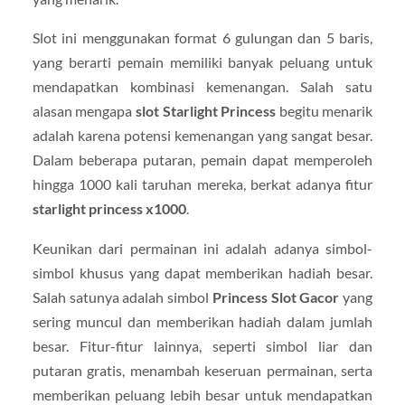
Slot ini menggunakan format 6 gulungan dan 5 baris,
yang berarti pemain memiliki banyak peluang untuk
mendapatkan kombinasi kemenangan. Salah satu
alasan mengapa
slot Starlight Princess
begitu menarik
adalah karena potensi kemenangan yang sangat besar.
Dalam beberapa putaran, pemain dapat memperoleh
hingga 1000 kali taruhan mereka, berkat adanya fitur
starlight princess x1000
.
Keunikan dari permainan ini adalah adanya simbol-
simbol khusus yang dapat memberikan hadiah besar.
Salah satunya adalah simbol
Princess Slot Gacor
yang
sering muncul dan memberikan hadiah dalam jumlah
besar. Fitur-fitur lainnya, seperti simbol liar dan
putaran gratis, menambah keseruan permainan, serta
memberikan peluang lebih besar untuk mendapatkan