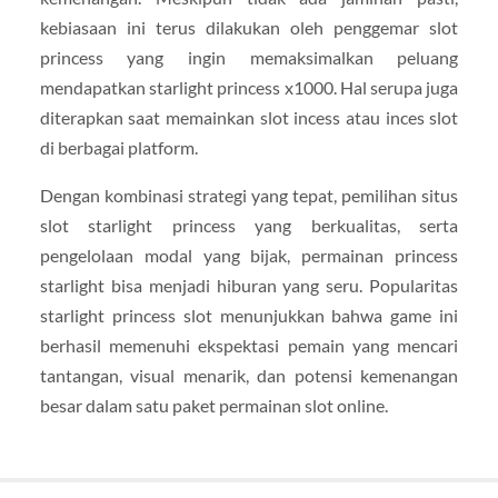
kebiasaan ini terus dilakukan oleh penggemar slot
princess yang ingin memaksimalkan peluang
mendapatkan starlight princess x1000. Hal serupa juga
diterapkan saat memainkan slot incess atau inces slot
di berbagai platform.
Dengan kombinasi strategi yang tepat, pemilihan situs
slot starlight princess yang berkualitas, serta
pengelolaan modal yang bijak, permainan princess
starlight bisa menjadi hiburan yang seru. Popularitas
starlight princess slot menunjukkan bahwa game ini
berhasil memenuhi ekspektasi pemain yang mencari
tantangan, visual menarik, dan potensi kemenangan
besar dalam satu paket permainan slot online.