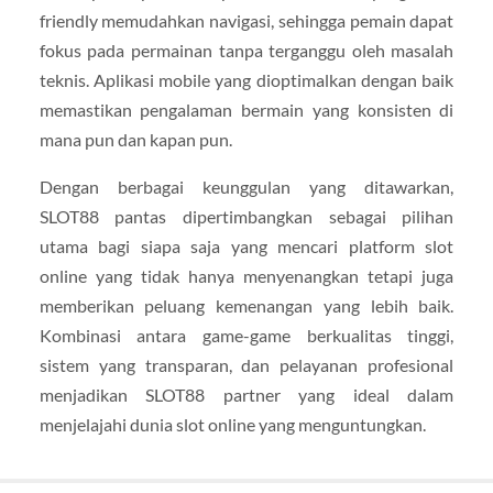
friendly memudahkan navigasi, sehingga pemain dapat
fokus pada permainan tanpa terganggu oleh masalah
teknis. Aplikasi mobile yang dioptimalkan dengan baik
memastikan pengalaman bermain yang konsisten di
mana pun dan kapan pun.
Dengan berbagai keunggulan yang ditawarkan,
SLOT88 pantas dipertimbangkan sebagai pilihan
utama bagi siapa saja yang mencari platform slot
online yang tidak hanya menyenangkan tetapi juga
memberikan peluang kemenangan yang lebih baik.
Kombinasi antara game-game berkualitas tinggi,
sistem yang transparan, dan pelayanan profesional
menjadikan SLOT88 partner yang ideal dalam
menjelajahi dunia slot online yang menguntungkan.