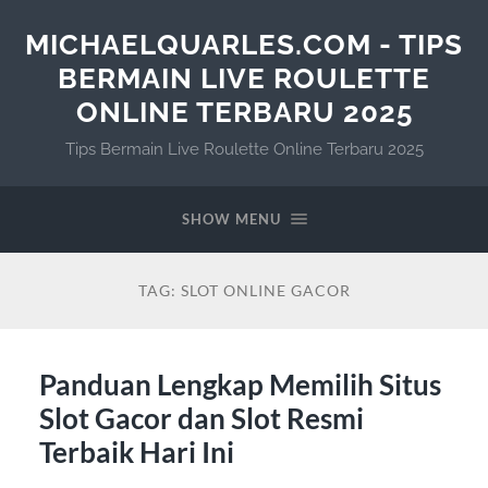
MICHAELQUARLES.COM - TIPS
BERMAIN LIVE ROULETTE
ONLINE TERBARU 2025
Tips Bermain Live Roulette Online Terbaru 2025
SHOW MENU
TAG:
SLOT ONLINE GACOR
Panduan Lengkap Memilih Situs
Slot Gacor dan Slot Resmi
Terbaik Hari Ini