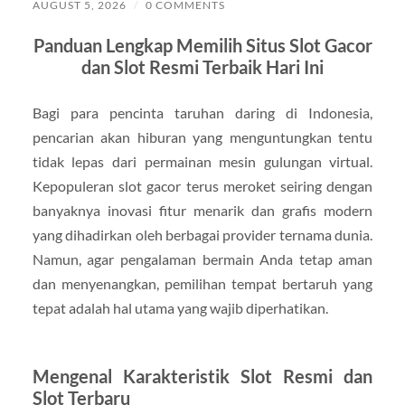
AUGUST 5, 2026
/
0 COMMENTS
Panduan Lengkap Memilih Situs Slot Gacor
dan Slot Resmi Terbaik Hari Ini
Bagi para pencinta taruhan daring di Indonesia,
pencarian akan hiburan yang menguntungkan tentu
tidak lepas dari permainan mesin gulungan virtual.
Kepopuleran slot gacor terus meroket seiring dengan
banyaknya inovasi fitur menarik dan grafis modern
yang dihadirkan oleh berbagai provider ternama dunia.
Namun, agar pengalaman bermain Anda tetap aman
dan menyenangkan, pemilihan tempat bertaruh yang
tepat adalah hal utama yang wajib diperhatikan.
Mengenal Karakteristik Slot Resmi dan
Slot Terbaru