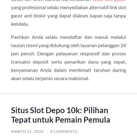
yang profesional selalu menyediakan alternatif link slot
gacor anti blokir yang dapat diakses kapan saja tanpa
kendala.
Pastikan Anda selalu mendaftar dan masuk melalui
tautan resmi yang didukung oleh layanan pelanggan 24
jam penuh. Dengan pelayanan responsif dan proses
transaksi deposit serta penarikan dana yang cepat,
kenyamanan Anda dalam menikmati taruhan daring
akan selalu terjamin secara maksimal.
Situs Slot Depo 10k: Pilihan
Tepat untuk Pemain Pemula
MARCH 11, 2026
/
0 COMMENTS