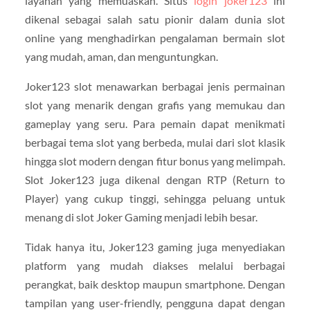
layanan yang memuaskan. Situs
login joker123
ini
dikenal sebagai salah satu pionir dalam dunia slot
online yang menghadirkan pengalaman bermain slot
yang mudah, aman, dan menguntungkan.
Joker123 slot menawarkan berbagai jenis permainan
slot yang menarik dengan grafis yang memukau dan
gameplay yang seru. Para pemain dapat menikmati
berbagai tema slot yang berbeda, mulai dari slot klasik
hingga slot modern dengan fitur bonus yang melimpah.
Slot Joker123 juga dikenal dengan RTP (Return to
Player) yang cukup tinggi, sehingga peluang untuk
menang di slot Joker Gaming menjadi lebih besar.
Tidak hanya itu, Joker123 gaming juga menyediakan
platform yang mudah diakses melalui berbagai
perangkat, baik desktop maupun smartphone. Dengan
tampilan yang user-friendly, pengguna dapat dengan