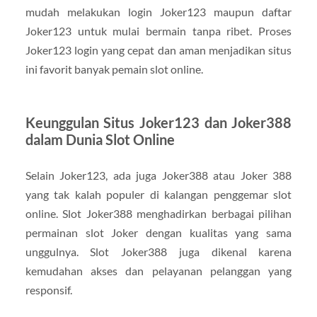
mudah melakukan login Joker123 maupun daftar
Joker123 untuk mulai bermain tanpa ribet. Proses
Joker123 login yang cepat dan aman menjadikan situs
ini favorit banyak pemain slot online.
Keunggulan Situs Joker123 dan Joker388
dalam Dunia Slot Online
Selain Joker123, ada juga Joker388 atau Joker 388
yang tak kalah populer di kalangan penggemar slot
online. Slot Joker388 menghadirkan berbagai pilihan
permainan slot Joker dengan kualitas yang sama
unggulnya. Slot Joker388 juga dikenal karena
kemudahan akses dan pelayanan pelanggan yang
responsif.