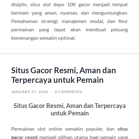
disiplin, situs slot depo 10K gacor menjadi tempat
bermain yang aman, nyaman, dan menguntungkan.
Pemahaman strategi, manajemen modal, dan fitur
permainan yang tepat akan membuat peluang
kemenangan semakin optimal.
Situs Gacor Resmi, Aman dan
Terpercaya untuk Pemain
JANUARY 27, 2026
/
0 COMMENTS
Situs Gacor Resmi, Aman dan Terpercaya
untuk Pemain
Permainan slot online semakin populer, dan
situs
gacor resmi
menjadi pilihan utama bagi pemain yang