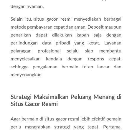
dengan nyaman.
Selain itu, situs gacor resmi menyediakan berbagai
metode pembayaran cepat dan aman. Deposit maupun
penarikan dapat dilakukan kapan saja dengan
perlindungan data pribadi yang ketat. Layanan
pelanggan profesional selalu siap membantu
menyelesaikan kendala dengan respons cepat,
sehingga pengalaman bermain tetap lancar dan
menyenangkan.
Strategi Maksimalkan Peluang Menang di
Situs Gacor Resmi
Agar bermain di situs gacor resmi lebih efektif, pemain
perlu menerapkan strategi yang tepat. Pertama,