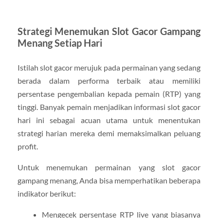
Strategi Menemukan Slot Gacor Gampang
Menang Setiap Hari
Istilah slot gacor merujuk pada permainan yang sedang
berada dalam performa terbaik atau memiliki
persentase pengembalian kepada pemain (RTP) yang
tinggi. Banyak pemain menjadikan informasi slot gacor
hari ini sebagai acuan utama untuk menentukan
strategi harian mereka demi memaksimalkan peluang
profit.
Untuk menemukan permainan yang slot gacor
gampang menang, Anda bisa memperhatikan beberapa
indikator berikut:
Mengecek persentase RTP live yang biasanya