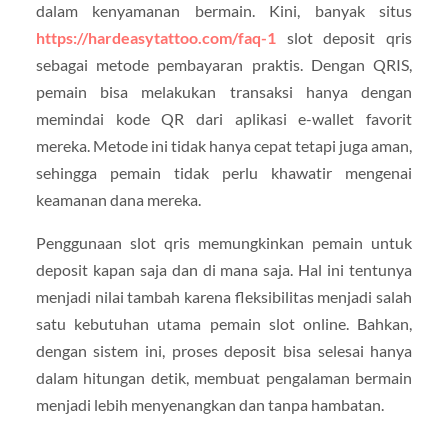
dalam kenyamanan bermain. Kini, banyak situs
https://hardeasytattoo.com/faq-1
slot deposit qris
sebagai metode pembayaran praktis. Dengan QRIS,
pemain bisa melakukan transaksi hanya dengan
memindai kode QR dari aplikasi e-wallet favorit
mereka. Metode ini tidak hanya cepat tetapi juga aman,
sehingga pemain tidak perlu khawatir mengenai
keamanan dana mereka.
Penggunaan slot qris memungkinkan pemain untuk
deposit kapan saja dan di mana saja. Hal ini tentunya
menjadi nilai tambah karena fleksibilitas menjadi salah
satu kebutuhan utama pemain slot online. Bahkan,
dengan sistem ini, proses deposit bisa selesai hanya
dalam hitungan detik, membuat pengalaman bermain
menjadi lebih menyenangkan dan tanpa hambatan.