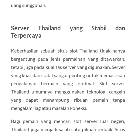
uang sungguhan.
Server Thailand yang Stabil dan
Terpercaya
Keberhasilan sebuah situs slot Thailand tidak hanya
bergantung pada jenis permainan yang ditawarkan,
tetapi juga pada kualitas server yang digunakan. Server
yang kuat dan stabil sangat penting untuk memastikan
pengalaman bermain yang optimal. Slot server
Thailand umumnya menggunakan teknologi canggih
yang dapat menampung ribuan pemain tanpa
mengalami lag atau masalah koneksi.
Bagi pemain yang mencari slot server luar negeri,
Thailand juga menjadi salah satu pilihan terbaik. Situs