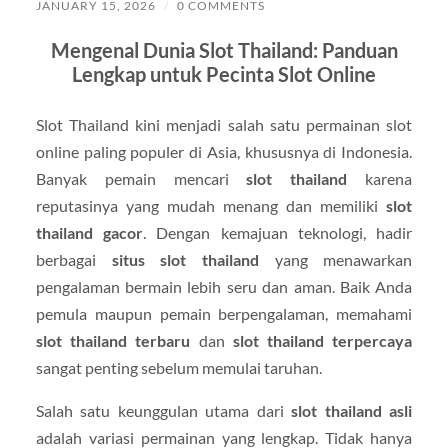
JANUARY 15, 2026
/
0 COMMENTS
Mengenal Dunia Slot Thailand: Panduan
Lengkap untuk Pecinta Slot Online
Slot Thailand kini menjadi salah satu permainan slot
online paling populer di Asia, khususnya di Indonesia.
Banyak pemain mencari
slot thailand
karena
reputasinya yang mudah menang dan memiliki
slot
thailand gacor
. Dengan kemajuan teknologi, hadir
berbagai
situs slot thailand
yang menawarkan
pengalaman bermain lebih seru dan aman. Baik Anda
pemula maupun pemain berpengalaman, memahami
slot thailand terbaru
dan
slot thailand terpercaya
sangat penting sebelum memulai taruhan.
Salah satu keunggulan utama dari
slot thailand asli
adalah variasi permainan yang lengkap. Tidak hanya