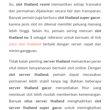
itu,
slot thailand resmi
memastikan setiap transaksi
dan permainan dijalankan secara fair dan transparan.
Banyak pemain juga berburu
slot thailand super gacor
,
karena jenis slot ini dikenal memiliki peluang menang
lebih tinggi. Selain itu, pemain sering mencari
slot
thailand no 1
sebagai referensi untuk bermain di link
situs slot thailand
terbaik dengan server cepat dan
minim gangguan.
Tidak kalah penting,
server thailand
memainkan peran
vital dalam kenyamanan bermain slot online. Dengan
slot server thailand
, pemain dapat merasakan
permainan lebih stabil tanpa lag. Bahkan beberapa
server thailand gacor
menyediakan fitur yang
membuat slot lebih mudah memberikan kemenangan.
Banyak
situs server thailand
menghadirkan
slot
server thailand super gacor
untuk meningkatkan