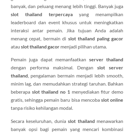
banyak, dan peluang menang lebih tinggi. Banyak juga
slot thailand terpercaya
yang menampilkan
leaderboard dan event khusus untuk meningkatkan
interaksi antar pemain. Jika tujuan Anda adalah
menang cepat, bermain di
slot thailand paling gacor
atau
slot thailand gacor
menjadi pilihan utama.
Pemain juga dapat memanfaatkan
server thailand
dengan performa maksimal. Dengan
slot server
thailand
, pengalaman bermain menjadi lebih smooth,
minim lag, dan memudahkan strategi taruhan. Bahkan
beberapa
slot thailand no 1
menyediakan fitur demo
gratis, sehingga pemain baru bisa mencoba
slot online
tanpa risiko kehilangan modal.
Secara keseluruhan, dunia
slot thailand
menawarkan
banyak opsi bagi pemain yang mencari kombinasi