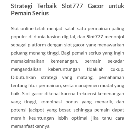
Strategi Terbaik Slot777 Gacor untuk
Pemain Serius
Slot online telah menjadi salah satu permainan paling
populer di dunia kasino digital, dan
Slot777
menonjol
sebagai platform dengan slot gacor yang menawarkan
peluang menang tinggi. Bagi pemain serius yang ingin
memaksimalkan kemenangan, bermain sekadar
mengandalkan keberuntungan tidaklah cukup.
Dibutuhkan strategi yang matang, pemahaman
tentang fitur permainan, serta manajemen modal yang
baik. Slot gacor dikenal karena frekuensi kemenangan
yang tinggi, kombinasi bonus yang menarik, dan
potensi jackpot yang besar, sehingga pemain dapat
meraih keuntungan lebih optimal jika tahu cara
memanfaatkannya.