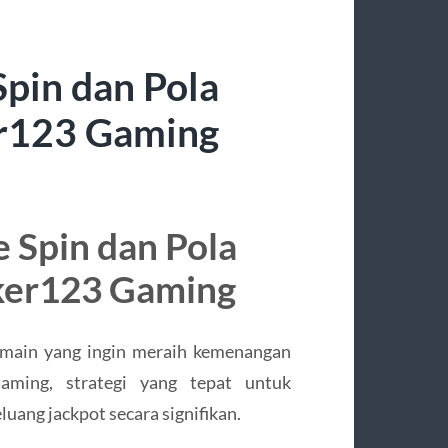
Spin dan Pola
er123 Gaming
e Spin dan Pola
oker123 Gaming
emain yang ingin meraih kemenangan
ming, strategi yang tepat untuk
uang jackpot secara signifikan.