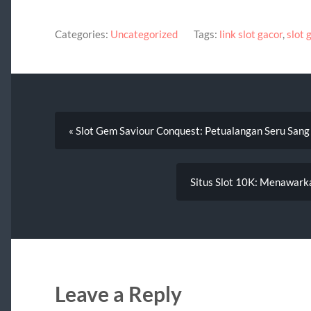
Categories:
Uncategorized
Tags:
link slot gacor
,
slot 
« Slot Gem Saviour Conquest: Petualangan Seru San
Situs Slot 10K: Menawark
Leave a Reply