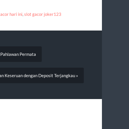
gacor hari ini
,
slot gacor joker123
g Pahlawan Permata
an Keseruan dengan Deposit Terjangkau »