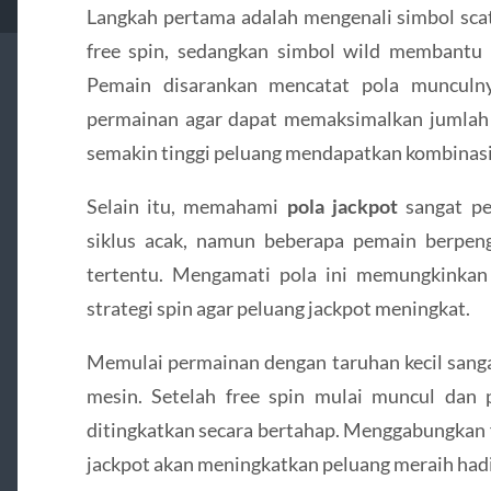
Langkah pertama adalah mengenali simbol scat
free spin, sedangkan simbol wild membant
Pemain disarankan mencatat pola munculny
permainan agar dapat memaksimalkan jumlah f
semakin tinggi peluang mendapatkan kombinasi
Selain itu, memahami
pola jackpot
sangat pe
siklus acak, namun beberapa pemain berpe
tertentu. Mengamati pola ini memungkinka
strategi spin agar peluang jackpot meningkat.
Memulai permainan dengan taruhan kecil sanga
mesin. Setelah free spin mulai muncul dan p
ditingkatkan secara bertahap. Menggabungkan f
jackpot akan meningkatkan peluang meraih hadi