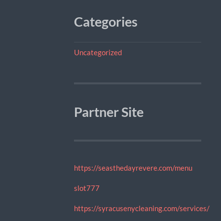
Categories
Uncategorized
Partner Site
https://seasthedayrevere.com/menu
slot777
https://syracusenycleaning.com/services/