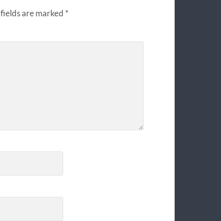
fields are marked
*