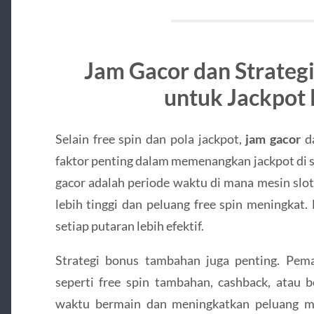
Jam Gacor dan Strateg
untuk Jackpot
Selain free spin dan pola jackpot,
jam gacor
d
faktor penting dalam memenangkan jackpot di 
gacor adalah periode waktu di mana mesin sl
lebih tinggi dan peluang free spin meningkat
setiap putaran lebih efektif.
Strategi bonus tambahan juga penting. Pe
seperti free spin tambahan, cashback, atau
waktu bermain dan meningkatkan peluang m