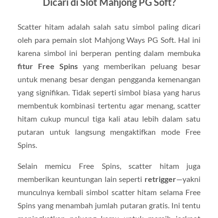
Dicari di Slot Mahjong PG Soft?
Scatter hitam adalah salah satu simbol paling dicari
oleh para pemain slot Mahjong Ways PG Soft. Hal ini
karena simbol ini berperan penting dalam membuka
fitur Free Spins
yang memberikan peluang besar
untuk menang besar dengan pengganda kemenangan
yang signifikan. Tidak seperti simbol biasa yang harus
membentuk kombinasi tertentu agar menang, scatter
hitam cukup muncul tiga kali atau lebih dalam satu
putaran untuk langsung mengaktifkan mode Free
Spins.
Selain memicu Free Spins, scatter hitam juga
memberikan keuntungan lain seperti
retrigger
—yakni
munculnya kembali simbol scatter hitam selama Free
Spins yang menambah jumlah putaran gratis. Ini tentu