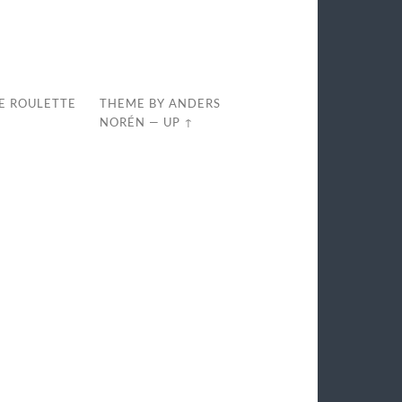
E ROULETTE
THEME BY
ANDERS
NORÉN
—
UP ↑