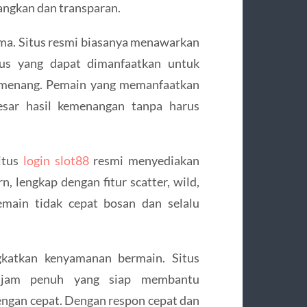
ngkan dan transparan.
ama. Situs resmi biasanya menawarkan
sus yang dapat dimanfaatkan untuk
menang. Pemain yang memanfaatkan
esar hasil kemenangan tanpa harus
Situs
login slot88
resmi menyediakan
, lengkap dengan fitur scatter, wild,
main tidak cepat bosan dan selalu
gkatkan kenyamanan bermain. Situs
4 jam penuh yang siap membantu
engan cepat. Dengan respon cepat dan