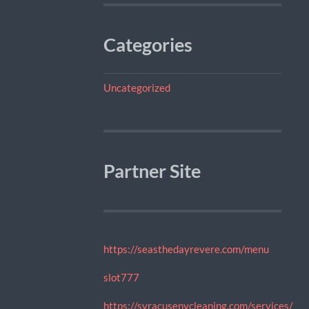
Categories
Uncategorized
Partner Site
https://seasthedayrevere.com/menu
slot777
https://syracusenycleaning.com/services/