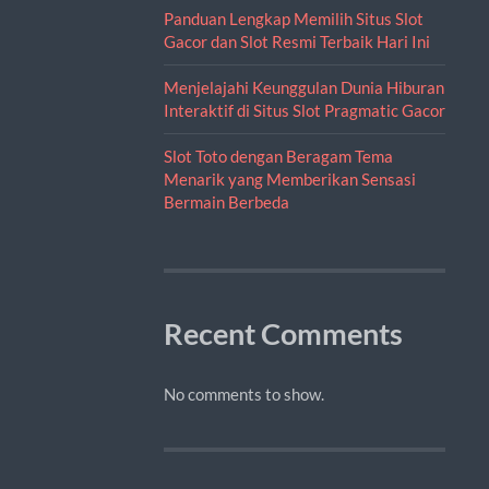
Panduan Lengkap Memilih Situs Slot
Gacor dan Slot Resmi Terbaik Hari Ini
Menjelajahi Keunggulan Dunia Hiburan
Interaktif di Situs Slot Pragmatic Gacor
Slot Toto dengan Beragam Tema
Menarik yang Memberikan Sensasi
Bermain Berbeda
Recent Comments
No comments to show.