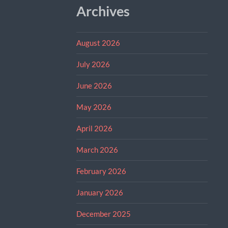
Archives
August 2026
July 2026
June 2026
May 2026
April 2026
March 2026
February 2026
January 2026
December 2025