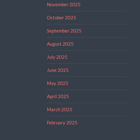
November 2025
October 2025
September 2025
August 2025
July 2025
June 2025
May 2025
April 2025
March 2025
February 2025