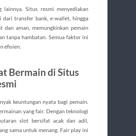
g lainnya. Situs resmi menyediakan
dari transfer bank, e-wallet, hingga
epat dan aman, memungkinkan pemain
n tanpa hambatan. Semua faktor ini
 efisien.
 Bermain di Situs
esmi
nyak keuntungan nyata bagi pemain.
permainan yang fair. Dengan teknologi
aran slot bersifat acak dan adil,
ng sama untuk menang. Fair play ini