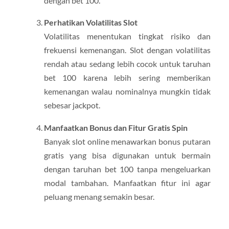
dengan bet 100.
Perhatikan Volatilitas Slot
Volatilitas menentukan tingkat risiko dan
frekuensi kemenangan. Slot dengan volatilitas
rendah atau sedang lebih cocok untuk taruhan
bet 100 karena lebih sering memberikan
kemenangan walau nominalnya mungkin tidak
sebesar jackpot.
Manfaatkan Bonus dan Fitur Gratis Spin
Banyak slot online menawarkan bonus putaran
gratis yang bisa digunakan untuk bermain
dengan taruhan bet 100 tanpa mengeluarkan
modal tambahan. Manfaatkan fitur ini agar
peluang menang semakin besar.