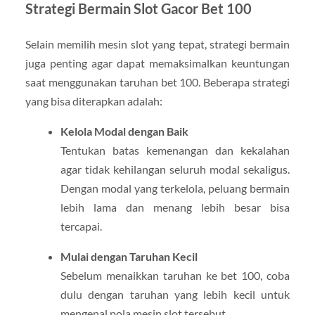
Strategi Bermain Slot Gacor Bet 100
Selain memilih mesin slot yang tepat, strategi bermain
juga penting agar dapat memaksimalkan keuntungan
saat menggunakan taruhan bet 100. Beberapa strategi
yang bisa diterapkan adalah:
Kelola Modal dengan Baik
Tentukan batas kemenangan dan kekalahan
agar tidak kehilangan seluruh modal sekaligus.
Dengan modal yang terkelola, peluang bermain
lebih lama dan menang lebih besar bisa
tercapai.
Mulai dengan Taruhan Kecil
Sebelum menaikkan taruhan ke bet 100, coba
dulu dengan taruhan yang lebih kecil untuk
mengenal pola mesin slot tersebut.