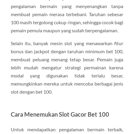
pengalaman bermain yang menyenangkan tanpa
membuat pemain merasa terbebani. Taruhan sebesar
100 masih tergolong cukup ringan, sehingga cocok bagi
pemain pemula maupun yang sudah berpengalaman.
Selain itu, banyak mesin slot yang menawarkan fitur
bonus dan jackpot dengan taruhan minimum bet 100,
membuat peluang menang tetap besar. Pemain juga
lebih mudah mengatur strategi permainan karena
modal yang digunakan tidak terlalu besar,
memungkinkan mereka untuk mencoba berbagai jenis
slot dengan bet 100.
Cara Menemukan Slot Gacor Bet 100
Untuk mendapatkan pengalaman bermain terbaik,