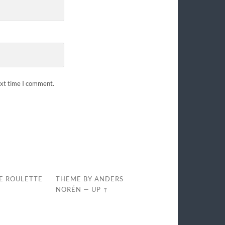
ext time I comment.
E ROULETTE
THEME BY
ANDERS
NORÉN
—
UP ↑