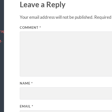
Leave a Reply
Your email address will not be published.
Required 
COMMENT
*
rapy/
f-
NAME
*
EMAIL
*