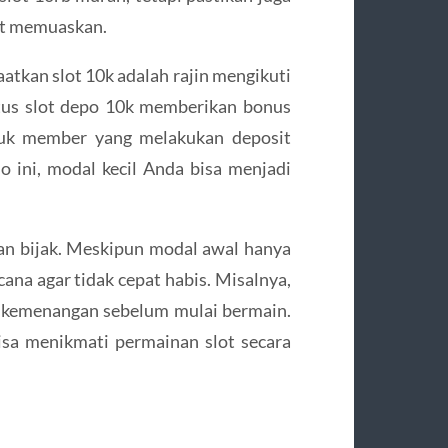
but memuaskan.
atkan slot 10k adalah rajin mengikuti
tus slot depo 10k memberikan bonus
ntuk member yang melakukan deposit
ini, modal kecil Anda bisa menjadi
.
an bijak. Meskipun modal awal hanya
cana agar tidak cepat habis. Misalnya,
t kemenangan sebelum mulai bermain.
sa menikmati permainan slot secara