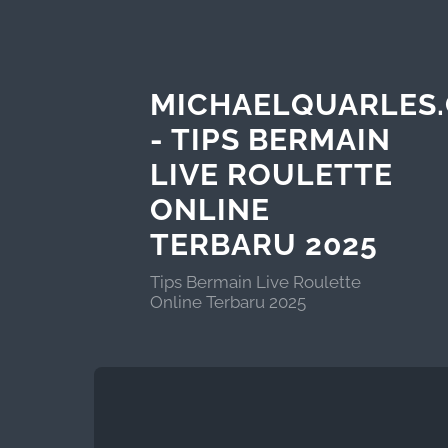
MICHAELQUARLES
- TIPS BERMAIN
LIVE ROULETTE
ONLINE
TERBARU 2025
Tips Bermain Live Roulette
Online Terbaru 2025