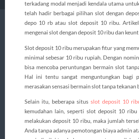
terkadang modal menjadi kendala utama untuk 
telah hadir berbagai pilihan slot dengan depo
depo 10 rb atau slot deposit 10 ribu. Artik
mengenai slot dengan deposit 10 ribu dan keun
Slot deposit 10 ribu merupakan fitur yang me
minimal sebesar 10 ribu rupiah. Dengan nomina
bisa mencoba peruntungan bermain slot tanp
Hal ini tentu sangat menguntungkan bagi p
merasakan sensasi bermain slot tanpa tekanan bes
Selain itu, beberapa situs
slot deposit 10 ri
kemudahan lain, seperti slot deposit 10 ribu
melakukan deposit 10 ribu, maka jumlah ters
Anda tanpa adanya pemotongan biaya admin atau 