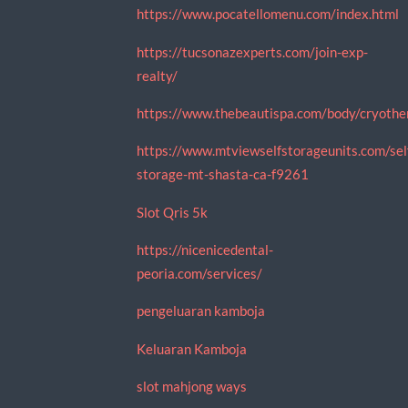
https://www.pocatellomenu.com/index.html
https://tucsonazexperts.com/join-exp-
realty/
https://www.thebeautispa.com/body/cryothe
https://www.mtviewselfstorageunits.com/sel
storage-mt-shasta-ca-f9261
Slot Qris 5k
https://nicenicedental-
peoria.com/services/
pengeluaran kamboja
Keluaran Kamboja
slot mahjong ways