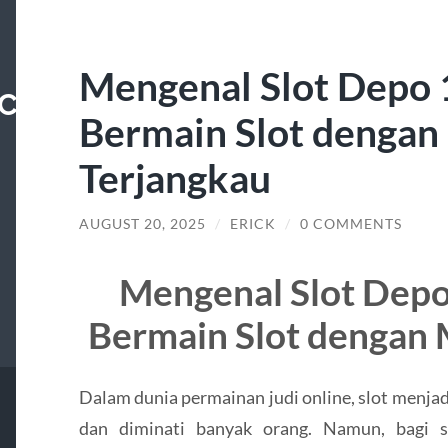
Mengenal Slot Depo 1
.COM
Bermain Slot dengan
Terjangkau
AUGUST 20, 2025
/
ERICK
/
0 COMMENTS
Mengenal Slot Depo 
Bermain Slot dengan 
Dalam dunia permainan judi online, slot menjad
dan diminati banyak orang. Namun, bagi s