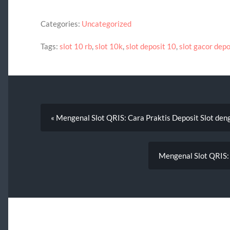
Categories:
Uncategorized
Tags:
slot 10 rb
,
slot 10k
,
slot deposit 10
,
slot gacor dep
« Mengenal Slot QRIS: Cara Praktis Deposit Slot de
Mengenal Slot QRIS: S