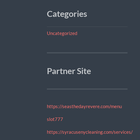
Categories
Uncategorized
Partner Site
https://seasthedayrevere.com/menu
slot777
https://syracusenycleaning.com/services/