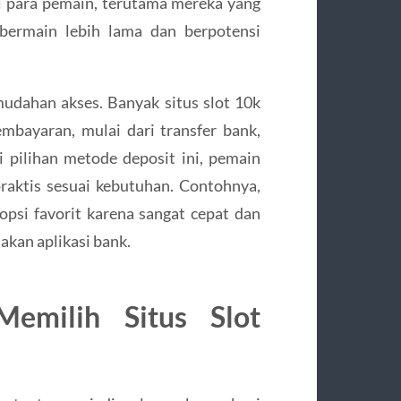
i para pemain, terutama mereka yang
bermain lebih lama dan berpotensi
mudahan akses. Banyak situs slot 10k
mbayaran, mulai dari transfer bank,
i pilihan metode deposit ini, pemain
raktis sesuai kebutuhan. Contohnya,
opsi favorit karena sangat cepat dan
kan aplikasi bank.
emilih Situs Slot