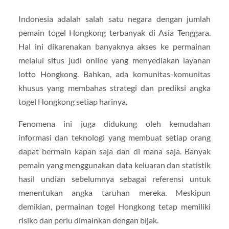
Indonesia adalah salah satu negara dengan jumlah
pemain togel Hongkong terbanyak di Asia Tenggara.
Hal ini dikarenakan banyaknya akses ke permainan
melalui situs judi online yang menyediakan layanan
lotto Hongkong. Bahkan, ada komunitas-komunitas
khusus yang membahas strategi dan prediksi angka
togel Hongkong setiap harinya.
Fenomena ini juga didukung oleh kemudahan
informasi dan teknologi yang membuat setiap orang
dapat bermain kapan saja dan di mana saja. Banyak
pemain yang menggunakan data keluaran dan statistik
hasil undian sebelumnya sebagai referensi untuk
menentukan angka taruhan mereka. Meskipun
demikian, permainan togel Hongkong tetap memiliki
risiko dan perlu dimainkan dengan bijak.