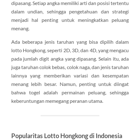
dipasang. Setiap angka memiliki arti dan posisi tertentu
dalam undian, sehingga pengetahuan dan strategi
menjadi hal penting untuk meningkatkan peluang
menang.
Ada beberapa jenis taruhan yang bisa dipilih dalam
lotto Hongkong, seperti 2D, 3D, dan 4D, yang mengacu
pada jumlah digit angka yang dipasang. Selain itu, ada
juga taruhan colok bebas, colok naga, dan jenis taruhan
lainnya yang memberikan variasi dan kesempatan
menang lebih besar. Namun, penting untuk diingat
bahwa togel adalah permainan peluang, sehingga
keberuntungan memegang peranan utama.
Popularitas Lotto Hongkong di Indonesia