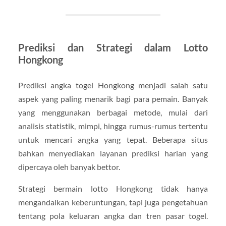
Prediksi dan Strategi dalam Lotto
Hongkong
Prediksi angka togel Hongkong menjadi salah satu
aspek yang paling menarik bagi para pemain. Banyak
yang menggunakan berbagai metode, mulai dari
analisis statistik, mimpi, hingga rumus-rumus tertentu
untuk mencari angka yang tepat. Beberapa situs
bahkan menyediakan layanan prediksi harian yang
dipercaya oleh banyak bettor.
Strategi bermain lotto Hongkong tidak hanya
mengandalkan keberuntungan, tapi juga pengetahuan
tentang pola keluaran angka dan tren pasar togel.