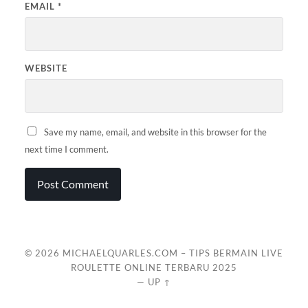
EMAIL
*
WEBSITE
Save my name, email, and website in this browser for the
next time I comment.
© 2026
MICHAELQUARLES.COM – TIPS BERMAIN LIVE
ROULETTE ONLINE TERBARU 2025
—
UP ↑