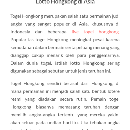
Lotto Hongkong di Asia
Togel Hongkong merupakan salah satu permainan judi
angka yang sangat populer di Asia, khususnya di
Indonesia dan beberapa
live togel hongkong
.
Popularitas togel Hongkong meningkat pesat karena
kemudahan dalam bermain serta peluang menang yang
dianggap cukup menarik oleh para penggemarnya.
Dalam dunia togel, istilah
lotto Hongkong
sering
digunakan sebagai sebutan untuk jenis taruhan ini.
Togel Hongkong sendiri berasal dari Hongkong, di
mana permainan ini menjadi salah satu bentuk lotere
resmi yang diadakan secara rutin. Pemain togel
Hongkong biasanya memasang taruhan dengan
memilih angka-angka tertentu yang mereka yakini
akan keluar pada undian hari itu. Jika tebakan angka