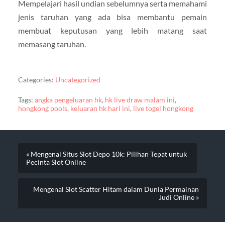
Mempelajari hasil undian sebelumnya serta memahami
jenis taruhan yang ada bisa membantu pemain
membuat keputusan yang lebih matang saat
memasang taruhan.
Categories:
Uncategorized
Tags:
angka pengeluaran hk
,
hk live draw malam ini
,
hongkong pools
,
keluaran hk hari ini
,
live togel hongkong
« Mengenal Situs Slot Depo 10k: Pilihan Tepat untuk
Pecinta Slot Online
Mengenal Slot Scatter Hitam dalam Dunia Permainan
Judi Online »