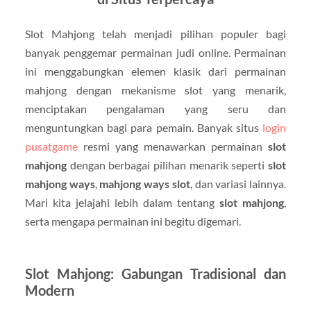
Slot Mahjong telah menjadi pilihan populer bagi
banyak penggemar permainan judi online. Permainan
ini menggabungkan elemen klasik dari permainan
mahjong dengan mekanisme slot yang menarik,
menciptakan pengalaman yang seru dan
menguntungkan bagi para pemain. Banyak situs
login
pusatgame
resmi yang menawarkan permainan
slot
mahjong
dengan berbagai pilihan menarik seperti
slot
mahjong ways
,
mahjong ways slot
, dan variasi lainnya.
Mari kita jelajahi lebih dalam tentang
slot mahjong
,
serta mengapa permainan ini begitu digemari.
Slot Mahjong: Gabungan Tradisional dan
Modern