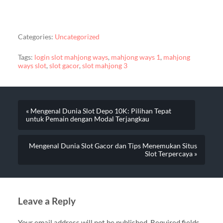
Categories:
Uncategorized
Tags:
login slot mahjong ways
,
mahjong ways 1
,
mahjong
ways slot
,
slot gacor
,
slot mahjong 3
« Mengenal Dunia Slot Depo 10K: Pilihan Tepat
untuk Pemain dengan Modal Terjangkau
Mengenal Dunia Slot Gacor dan Tips Menemukan Situs
Slot Terpercaya »
Leave a Reply
Your email address will not be published.
Required fields