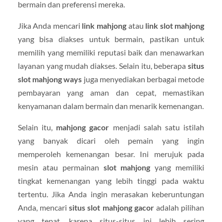
bermain dan preferensi mereka.
Jika Anda mencari
link mahjong
atau
link slot mahjong
yang bisa diakses untuk bermain, pastikan untuk
memilih yang memiliki reputasi baik dan menawarkan
layanan yang mudah diakses. Selain itu, beberapa
situs
slot mahjong ways
juga menyediakan berbagai metode
pembayaran yang aman dan cepat, memastikan
kenyamanan dalam bermain dan menarik kemenangan.
Selain itu,
mahjong gacor
menjadi salah satu istilah
yang banyak dicari oleh pemain yang ingin
memperoleh kemenangan besar. Ini merujuk pada
mesin atau permainan
slot mahjong
yang memiliki
tingkat kemenangan yang lebih tinggi pada waktu
tertentu. Jika Anda ingin merasakan keberuntungan
Anda, mencari
situs slot mahjong gacor
adalah pilihan
yang tepat, karena situs-situs ini lebih sering