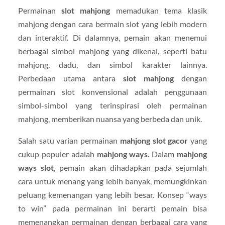
Permainan
slot mahjong
memadukan tema klasik
mahjong dengan cara bermain slot yang lebih modern
dan interaktif. Di dalamnya, pemain akan menemui
berbagai simbol mahjong yang dikenal, seperti batu
mahjong, dadu, dan simbol karakter lainnya.
Perbedaan utama antara
slot mahjong
dengan
permainan slot konvensional adalah penggunaan
simbol-simbol yang terinspirasi oleh permainan
mahjong, memberikan nuansa yang berbeda dan unik.
Salah satu varian permainan
mahjong slot gacor
yang
cukup populer adalah
mahjong ways
. Dalam
mahjong
ways slot
, pemain akan dihadapkan pada sejumlah
cara untuk menang yang lebih banyak, memungkinkan
peluang kemenangan yang lebih besar. Konsep “ways
to win” pada permainan ini berarti pemain bisa
memenangkan permainan dengan berbagai cara yang