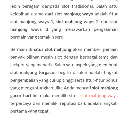
lebih beragam daripada slot tradisional. Salah satu
kelebihan utama dari
slot mahjong ways
adalah fitur
slot mahjong ways 1
,
slot mahjong ways 2
, dan
slot
mahjong ways 3
yang menawarkan pengalaman
bermain yang semakin seru.
Bermain di
situs slot mahjong
akan memberi pemain
banyak pilihan mesin slot dengan berbagai tema dan
jackpot yang menarik. Salah satu aspek yang membuat
slot mahjong tergacor
begitu disukai adalah tingkat
pengembalian yang cukup tinggi serta fitur-fitur bonus
yang menguntungkan. Jika Anda mencari
slot mahjong
gacor hari ini
, maka memilih situs
slot mahjong ways
terpercaya dan memiliki reputasi baik adalah langkah
pertama yang tepat.