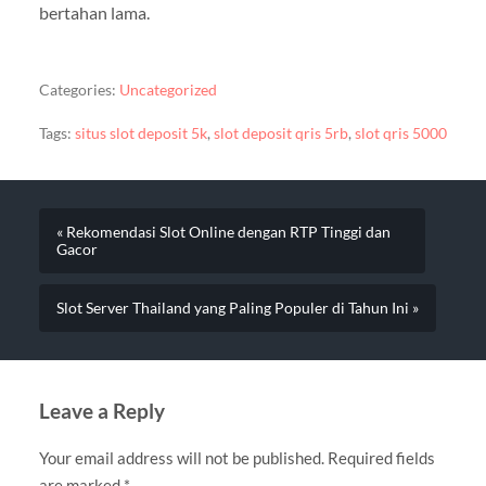
bertahan lama.
Categories:
Uncategorized
Tags:
situs slot deposit 5k
,
slot deposit qris 5rb
,
slot qris 5000
« Rekomendasi Slot Online dengan RTP Tinggi dan
Gacor
Slot Server Thailand yang Paling Populer di Tahun Ini »
Leave a Reply
Your email address will not be published.
Required fields
are marked
*