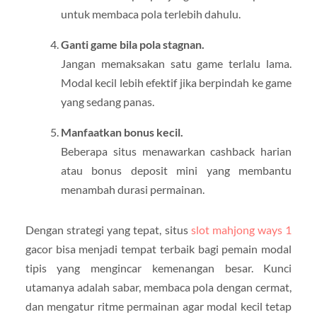
untuk membaca pola terlebih dahulu.
Ganti game bila pola stagnan.
Jangan memaksakan satu game terlalu lama.
Modal kecil lebih efektif jika berpindah ke game
yang sedang panas.
Manfaatkan bonus kecil.
Beberapa situs menawarkan cashback harian
atau bonus deposit mini yang membantu
menambah durasi permainan.
Dengan strategi yang tepat, situs
slot mahjong ways 1
gacor bisa menjadi tempat terbaik bagi pemain modal
tipis yang mengincar kemenangan besar. Kunci
utamanya adalah sabar, membaca pola dengan cermat,
dan mengatur ritme permainan agar modal kecil tetap