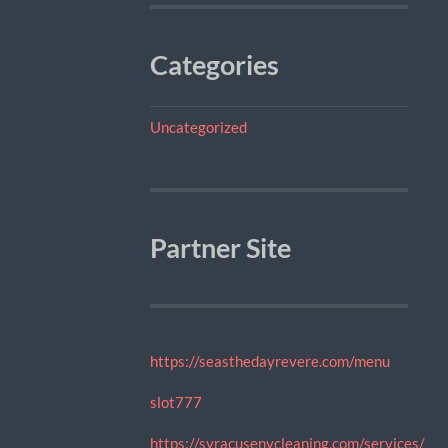
Categories
Uncategorized
Partner Site
https://seasthedayrevere.com/menu
slot777
https://syracusenycleaning.com/services/