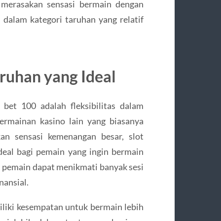
merasakan sensasi bermain dengan
 dalam kategori taruhan yang relatif
aruhan yang Ideal
 bet 100 adalah fleksibilitas dalam
ermainan kasino lain yang biasanya
n sensasi kemenangan besar, slot
deal bagi pemain yang ingin bermain
r, pemain dapat menikmati banyak sesi
nansial.
liki kesempatan untuk bermain lebih