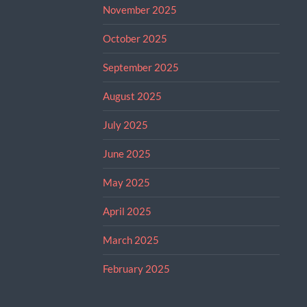
November 2025
October 2025
September 2025
August 2025
July 2025
June 2025
May 2025
April 2025
March 2025
February 2025