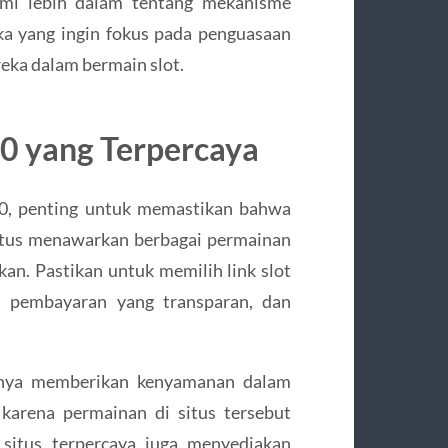
ami lebih dalam tentang mekanisme
eka yang ingin fokus pada penguasaan
ka dalam bermain slot.
00 yang Terpercaya
00, penting untuk memastikan bahwa
situs menawarkan berbagai permainan
an. Pastikan untuk memilih link slot
em pembayaran yang transparan, dan
hanya memberikan kenyamanan dalam
karena permainan di situs tersebut
, situs terpercaya juga menyediakan