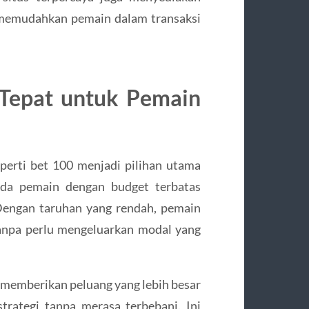
 memudahkan pemain dalam transaksi
 Tepat untuk Pemain
perti bet 100 menjadi pilihan utama
da pemain dengan budget terbatas
Dengan taruhan yang rendah, pemain
anpa perlu mengeluarkan modal yang
k memberikan peluang yang lebih besar
rategi tanpa merasa terbebani. Ini