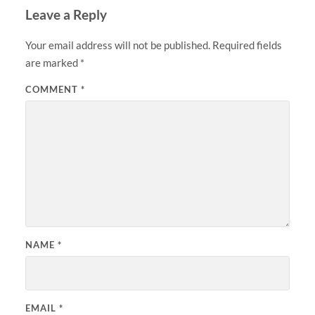
Leave a Reply
Your email address will not be published.
Required fields
are marked
*
COMMENT
*
NAME
*
EMAIL
*