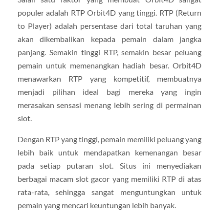
populer adalah RTP Orbit4D yang tinggi. RTP (Return
to Player) adalah persentase dari total taruhan yang
akan dikembalikan kepada pemain dalam jangka
panjang. Semakin tinggi RTP, semakin besar peluang
pemain untuk memenangkan hadiah besar. Orbit4D
menawarkan RTP yang kompetitif, membuatnya
menjadi pilihan ideal bagi mereka yang ingin
merasakan sensasi menang lebih sering di permainan
slot.
Dengan RTP yang tinggi, pemain memiliki peluang yang
lebih baik untuk mendapatkan kemenangan besar
pada setiap putaran slot. Situs ini menyediakan
berbagai macam slot gacor yang memiliki RTP di atas
rata-rata, sehingga sangat menguntungkan untuk
pemain yang mencari keuntungan lebih banyak.