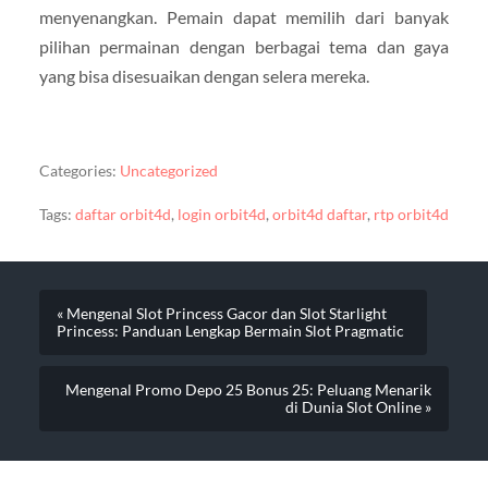
menyenangkan. Pemain dapat memilih dari banyak
pilihan permainan dengan berbagai tema dan gaya
yang bisa disesuaikan dengan selera mereka.
Categories:
Uncategorized
Tags:
daftar orbit4d
,
login orbit4d
,
orbit4d daftar
,
rtp orbit4d
« Mengenal Slot Princess Gacor dan Slot Starlight
Princess: Panduan Lengkap Bermain Slot Pragmatic
Mengenal Promo Depo 25 Bonus 25: Peluang Menarik
di Dunia Slot Online »