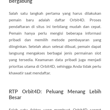
Bergabung
Salah satu langkah pertama yang harus dilakukan
pemain baru adalah daftar Orbit4D. Proses
pendaftaran di situs ini terbilang mudah dan cepat.
Pemain hanya perlu mengisi beberapa informasi
pribadi dan memilih metode pembayaran yang
diinginkan. Setelah akun selesai dibuat, pemain dapat
langsung mengakses berbagai jenis permainan slot
yang tersedia. Keamanan data pribadi juga menjadi
prioritas utama di Orbit4D, sehingga Anda tidak perlu
khawatir saat mendaftar.
RTP Orbit4D: Peluang Menang Lebih
Besar
Salah satu faktor yang membuat Orbit4D sangat