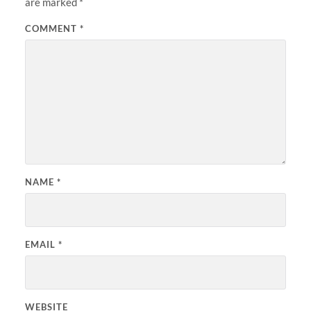
are marked
*
COMMENT
*
NAME
*
EMAIL
*
WEBSITE