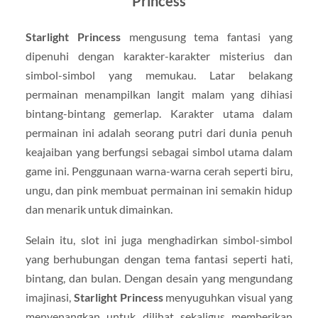
Princess
Starlight Princess
mengusung tema fantasi yang
dipenuhi dengan karakter-karakter misterius dan
simbol-simbol yang memukau. Latar belakang
permainan menampilkan langit malam yang dihiasi
bintang-bintang gemerlap. Karakter utama dalam
permainan ini adalah seorang putri dari dunia penuh
keajaiban yang berfungsi sebagai simbol utama dalam
game ini. Penggunaan warna-warna cerah seperti biru,
ungu, dan pink membuat permainan ini semakin hidup
dan menarik untuk dimainkan.
Selain itu, slot ini juga menghadirkan simbol-simbol
yang berhubungan dengan tema fantasi seperti hati,
bintang, dan bulan. Dengan desain yang mengundang
imajinasi,
Starlight Princess
menyuguhkan visual yang
menyenangkan untuk dilihat sekaligus memberikan