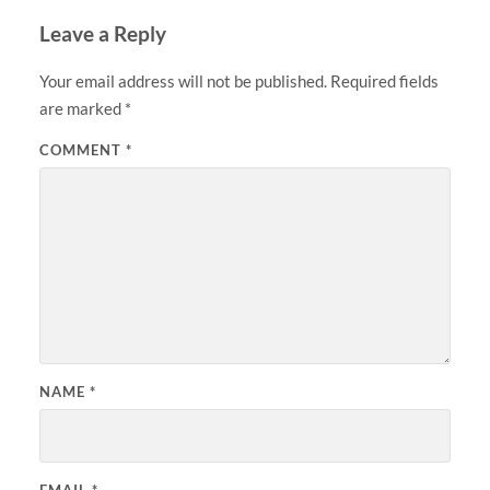
Leave a Reply
Your email address will not be published.
Required fields
are marked
*
COMMENT
*
NAME
*
EMAIL
*