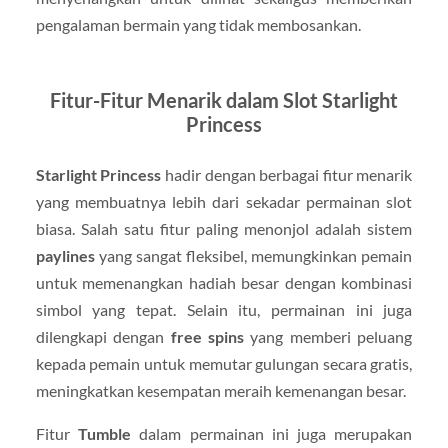
pengalaman bermain yang tidak membosankan.
Fitur-Fitur Menarik dalam Slot Starlight
Princess
Starlight Princess
hadir dengan berbagai fitur menarik
yang membuatnya lebih dari sekadar permainan slot
biasa. Salah satu fitur paling menonjol adalah sistem
paylines
yang sangat fleksibel, memungkinkan pemain
untuk memenangkan hadiah besar dengan kombinasi
simbol yang tepat. Selain itu, permainan ini juga
dilengkapi dengan
free spins
yang memberi peluang
kepada pemain untuk memutar gulungan secara gratis,
meningkatkan kesempatan meraih kemenangan besar.
Fitur
Tumble
dalam permainan ini juga merupakan