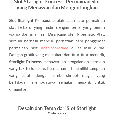
Slot Starlight Princess: Permainan Slot
yang Menawan dan Menguntungkan
Slot
Starlight Princess
adalah salah satu permainan
slot terbaru yang hadir dengan tema yang penuh
warna dan imajinasi. Dirancang oleh Pragmatic Play,
slot ini berhasil mencuri perhatian para penggemar
permainan slot
hospiceprodme
di seluruh dunia.
Dengan grafik yang memukau dan fitur-fitur menarik,
Starlight Princess
menawarkan pengalaman bermain
yang tak terlupakan. Permainan ini memiliki tampilan
yang cerah dengan simbol-simbol magis yang
berkilauan, membuatnya semakin menarik untuk
dimainkan.
Desain dan Tema dari Slot Starlight