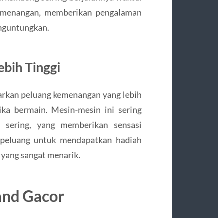
 kemenangan, memberikan pengalaman
enguntungkan.
bih Tinggi
arkan peluang kemenangan yang lebih
ika bermain. Mesin-mesin ini sering
 sering, yang memberikan sensasi
, peluang untuk mendapatkan hadiah
 yang sangat menarik.
and Gacor