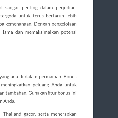
l sangat penting dalam perjudian.
tergoda untuk terus bertaruh lebih
pa kemenangan. Dengan pengelolaan
ih lama dan memaksimalkan potensi
yang ada di dalam permainan. Bonus
at meningkatkan peluang Anda untuk
n tambahan. Gunakan fitur bonus ini
n Anda.
 Thailand gacor, serta menerapkan