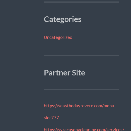
Categories
Uncategorized
Partner Site
https://seasthedayrevere.com/menu
slot777
https://syracusenycleaning.com/services/