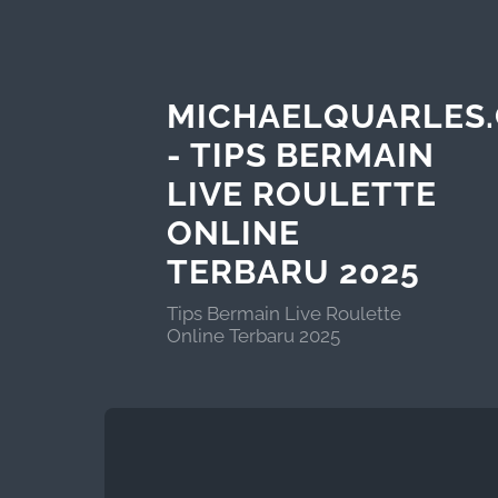
MICHAELQUARLES
- TIPS BERMAIN
LIVE ROULETTE
ONLINE
TERBARU 2025
Tips Bermain Live Roulette
Online Terbaru 2025