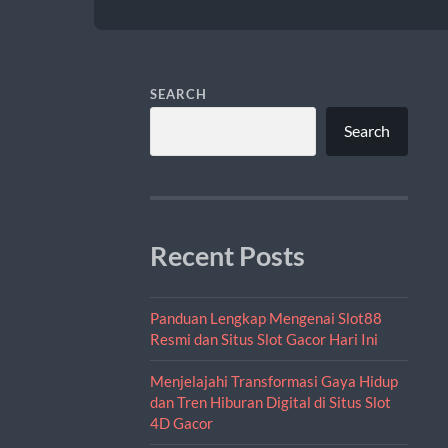
SEARCH
Search
Recent Posts
Panduan Lengkap Mengenai Slot88
Resmi dan Situs Slot Gacor Hari Ini
Menjelajahi Transformasi Gaya Hidup
dan Tren Hiburan Digital di Situs Slot
4D Gacor