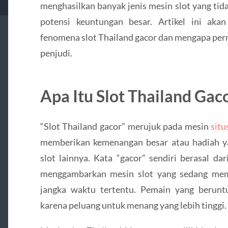
menghasilkan banyak jenis mesin slot yang tid
potensi keuntungan besar. Artikel ini ak
fenomena slot Thailand gacor dan mengapa perm
penjudi.
Apa Itu Slot Thailand Gac
“Slot Thailand gacor” merujuk pada mesin
situ
memberikan kemenangan besar atau hadiah ya
slot lainnya. Kata “gacor” sendiri berasal da
menggambarkan mesin slot yang sedang me
jangka waktu tertentu. Pemain yang berunt
karena peluang untuk menang yang lebih tinggi.