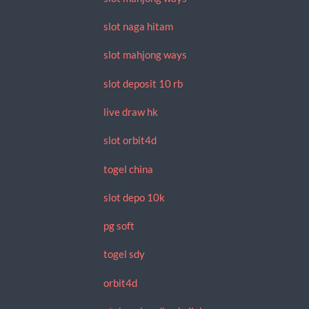
slot naga hitam
slot mahjong ways
slot deposit 10 rb
live draw hk
slot orbit4d
togel china
slot depo 10k
pg soft
togel sdy
orbit4d