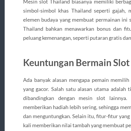
Mesin slot Thailand biasanya memiliki berbag
simbol-simbol khas Thailand seperti gajah, 
elemen budaya yang membuat permainan ini se
Thailand bahkan menawarkan bonus dan fit
peluang kemenangan, seperti putaran gratis dan 
Keuntungan Bermain Slot
Ada banyak alasan mengapa pemain memilih 
yang gacor. Salah satu alasan utama adalah t
dibandingkan dengan mesin slot lainnya.
memberikan hadiah lebih sering, sehingga me
dan menguntungkan. Selain itu, fitur-fitur yan
kali memberikan nilai tambah yang membuat pe