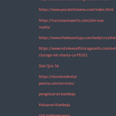
https://www.pocatellomenu.com/index.html
https://tucsonazexperts.com/join-exp-
realty/
https://www.thebeautispa.com/body/cryothe
https://www.mtviewselfstorageunits.com/sel
storage-mt-shasta-ca-f9261
Slot Qris 5k
https://nicenicedental-
peoria.com/services/
pengeluaran kamboja
Keluaran Kamboja
slot mahjong ways