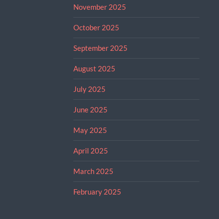
November 2025
October 2025
September 2025
August 2025
July 2025
June 2025
May 2025
April 2025
March 2025
February 2025