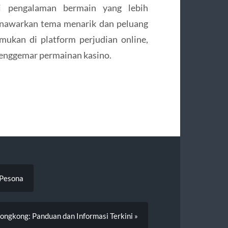
i pengalaman bermain yang lebih
enawarkan tema menarik dan peluang
ukan di platform perjudian online,
penggemar permainan kasino.
 Pesona
ongkong: Panduan dan Informasi Terkini »