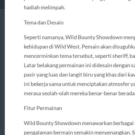
hadiah melimpah.
Tema dan Desain
Seperti namanya, Wild Bounty Showdown mengam
kehidupan di Wild West. Pemain akan disuguhk
mencerminkan tema tersebut, seperti sheriff, ban
Latar belakang permainan ini didesain dengan
pasir yang luas dan langit biru yang khas dari
ini bekerja sama untuk menciptakan atmosfer
merasa seolah-olah mereka benar-benar berada 
Fitur Permainan
Wild Bounty Showdown menawarkan berbagai f
pengalaman bermain semakin menyenangkan. Sal