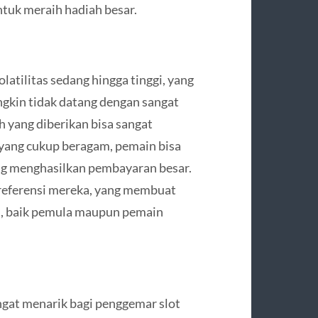
tuk meraih hadiah besar.
atilitas sedang hingga tinggi, yang
gkin tidak datang dengan sangat
 yang diberikan bisa sangat
ang cukup beragam, pemain bisa
g menghasilkan pembayaran besar.
referensi mereka, yang membuat
in, baik pemula maupun pemain
gat menarik bagi penggemar slot