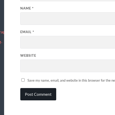
NAME
*
rapy/
EMAIL
*
f-
WEBSITE
Save my name, email, and website in this browser for the n