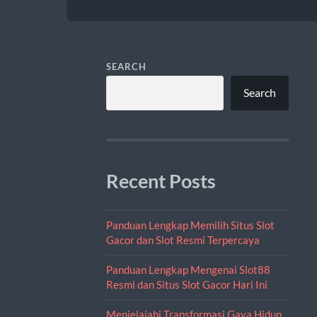
SEARCH
Search
Recent Posts
Panduan Lengkap Memilih Situs Slot
Gacor dan Slot Resmi Terpercaya
Panduan Lengkap Mengenai Slot88
Resmi dan Situs Slot Gacor Hari Ini
Menjelajahi Transformasi Gaya Hidup