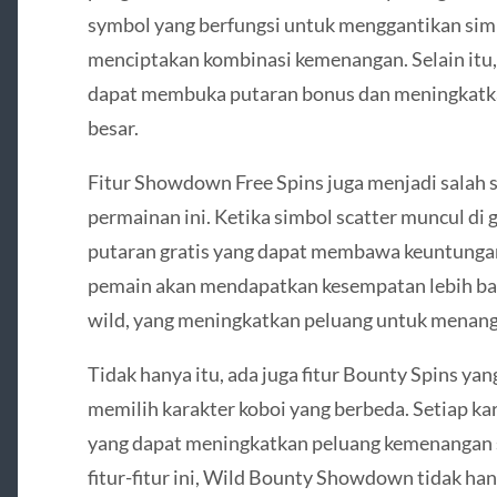
symbol yang berfungsi untuk menggantikan si
menciptakan kombinasi kemenangan. Selain itu, 
dapat membuka putaran bonus dan meningkatk
besar.
Fitur Showdown Free Spins juga menjadi salah 
permainan ini. Ketika simbol scatter muncul d
putaran gratis yang dapat membawa keuntungan 
pemain akan mendapatkan kesempatan lebih b
wild, yang meningkatkan peluang untuk menang
Tidak hanya itu, ada juga fitur Bounty Spins 
memilih karakter koboi yang berbeda. Setiap k
yang dapat meningkatkan peluang kemenangan
fitur-fitur ini, Wild Bounty Showdown tidak h