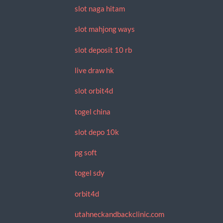
slot naga hitam
slot mahjong ways
slot deposit 10 rb
live draw hk
slot orbit4d
togel china
slot depo 10k
pg soft
togel sdy
orbit4d
utahneckandbackclinic.com