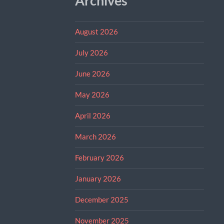
Archives
August 2026
July 2026
June 2026
May 2026
April 2026
March 2026
February 2026
January 2026
December 2025
November 2025