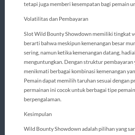
tetapi juga memberi kesempatan bagi pemain un
Volatilitas dan Pembayaran
Slot Wild Bounty Showdown memiliki tingkat vol
berarti bahwa meskipun kemenangan besar mun
sering, namun ketika kemenangan datang, hadiah
menguntungkan. Dengan struktur pembayaran y
menikmati berbagai kombinasi kemenangan yan
Pemain dapat memilih taruhan sesuai dengan p
permainan ini cocok untuk berbagai tipe pema
berpengalaman.
Kesimpulan
Wild Bounty Showdown adalah pilihan yang san