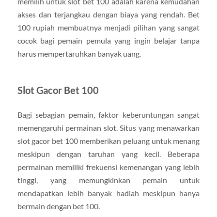
memilih untuk slot bet 100 adalah karena kemudahan
akses dan terjangkau dengan biaya yang rendah. Bet
100 rupiah membuatnya menjadi pilihan yang sangat
cocok bagi pemain pemula yang ingin belajar tanpa
harus mempertaruhkan banyak uang.
Slot Gacor Bet 100
Bagi sebagian pemain, faktor keberuntungan sangat
memengaruhi permainan slot. Situs yang menawarkan
slot gacor bet 100 memberikan peluang untuk menang
meskipun dengan taruhan yang kecil. Beberapa
permainan memiliki frekuensi kemenangan yang lebih
tinggi, yang memungkinkan pemain untuk
mendapatkan lebih banyak hadiah meskipun hanya
bermain dengan bet 100.