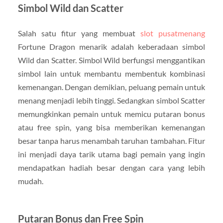
Simbol Wild dan Scatter
Salah satu fitur yang membuat
slot pusatmenang
Fortune Dragon menarik adalah keberadaan simbol
Wild dan Scatter. Simbol Wild berfungsi menggantikan
simbol lain untuk membantu membentuk kombinasi
kemenangan. Dengan demikian, peluang pemain untuk
menang menjadi lebih tinggi. Sedangkan simbol Scatter
memungkinkan pemain untuk memicu putaran bonus
atau free spin, yang bisa memberikan kemenangan
besar tanpa harus menambah taruhan tambahan. Fitur
ini menjadi daya tarik utama bagi pemain yang ingin
mendapatkan hadiah besar dengan cara yang lebih
mudah.
Putaran Bonus dan Free Spin