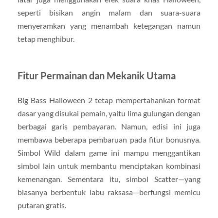
seperti bisikan angin malam dan suara-suara
menyeramkan yang menambah ketegangan namun
tetap menghibur.
Fitur Permainan dan Mekanik Utama
Big Bass Halloween 2 tetap mempertahankan format
dasar yang disukai pemain, yaitu lima gulungan dengan
berbagai garis pembayaran. Namun, edisi ini juga
membawa beberapa pembaruan pada fitur bonusnya.
Simbol Wild dalam game ini mampu menggantikan
simbol lain untuk membantu menciptakan kombinasi
kemenangan. Sementara itu, simbol Scatter—yang
biasanya berbentuk labu raksasa—berfungsi memicu
putaran gratis.