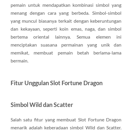
pemain untuk mendapatkan kombinasi simbol yang
menang dengan cara yang berbeda. Simbol-simbol
yang muncul biasanya terkait dengan keberuntungan
dan kekayaan, seperti koin emas, naga, dan simbol
bertema oriental lainnya. Semua elemen ini
menciptakan suasana permainan yang unik dan
memikat, membuat pemain betah berlama-lama
bermain.
Fitur Unggulan Slot Fortune Dragon
Simbol Wild dan Scatter
Salah satu fitur yang membuat Slot Fortune Dragon
menarik adalah keberadaan simbol Wild dan Scatter.