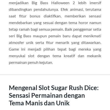
menjadikan Big Bass Halloween 2 lebih imersif
dibandingkan pendahulunya. Efek animasi, terutama
saat fitur bonus diaktifkan, memberikan sensasi
mendebarkan yang sesuai dengan tema horor namun
tetap ramah bagi semua pemain. Baik penggemar setia
seri Big Bass maupun pemain baru dapat menikmati
atmosfer unik serta fitur menarik yang ditawarkan.
Game ini menjadi pilihan tepat bagi mereka yang
menyukai slot dengan tema kreatif dan mekanik
permainan penuh kejutan.
Mengenal Slot Sugar Rush Dice:
Sensasi Permainan dengan
Tema Manis dan Unik