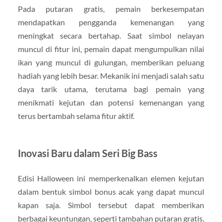
Pada putaran gratis, pemain berkesempatan
mendapatkan pengganda kemenangan yang
meningkat secara bertahap. Saat simbol nelayan
muncul di fitur ini, pemain dapat mengumpulkan nilai
ikan yang muncul di gulungan, memberikan peluang
hadiah yang lebih besar. Mekanik ini menjadi salah satu
daya tarik utama, terutama bagi pemain yang
menikmati kejutan dan potensi kemenangan yang
terus bertambah selama fitur aktif.
Inovasi Baru dalam Seri Big Bass
Edisi Halloween ini memperkenalkan elemen kejutan
dalam bentuk simbol bonus acak yang dapat muncul
kapan saja. Simbol tersebut dapat memberikan
berbagai keuntungan, seperti tambahan putaran gratis,