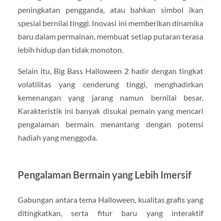
peningkatan pengganda, atau bahkan simbol ikan
spesial bernilai tinggi. Inovasi ini memberikan dinamika
baru dalam permainan, membuat setiap putaran terasa
lebih hidup dan tidak monoton.
Selain itu, Big Bass Halloween 2 hadir dengan tingkat
volatilitas yang cenderung tinggi, menghadirkan
kemenangan yang jarang namun bernilai besar.
Karakteristik ini banyak disukai pemain yang mencari
pengalaman bermain menantang dengan potensi
hadiah yang menggoda.
Pengalaman Bermain yang Lebih Imersif
Gabungan antara tema Halloween, kualitas grafis yang
ditingkatkan, serta fitur baru yang interaktif