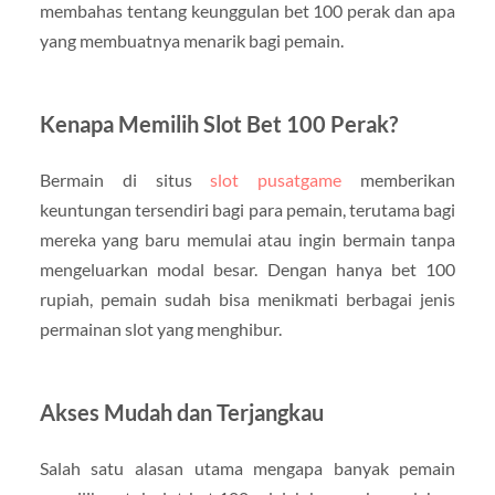
membahas tentang keunggulan bet 100 perak dan apa
yang membuatnya menarik bagi pemain.
Kenapa Memilih Slot Bet 100 Perak?
Bermain di situs
slot pusatgame
memberikan
keuntungan tersendiri bagi para pemain, terutama bagi
mereka yang baru memulai atau ingin bermain tanpa
mengeluarkan modal besar. Dengan hanya bet 100
rupiah, pemain sudah bisa menikmati berbagai jenis
permainan slot yang menghibur.
Akses Mudah dan Terjangkau
Salah satu alasan utama mengapa banyak pemain