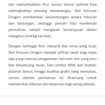
dan memanfaatkan fitur bonus secara optimal bisa
meningkatkan peluang kemenangan. Slot Fortune
Dragon memberikan keseimbangan antara hiburan
dan tantangan, sehingga pemain bisa menikmati
permainan sambil mengasah kemampuan dalam
mengatur strategi taruhan.
Dengan berbagai fitur menarik dan tema yang kuat,
Slot Fortune Dragon menjadi pilihan tepat bagi siapa
saja yang mencari pengalaman bermain slot yang seru
dan berpeluang besar. Dari simbol Wild dan Scatter,
putaran bonus, hingga kualitas grafis yang memukau,
semua elemen permainan ini dirancang untuk
memberikan hiburan dan keseruan bagi setiap pemain.