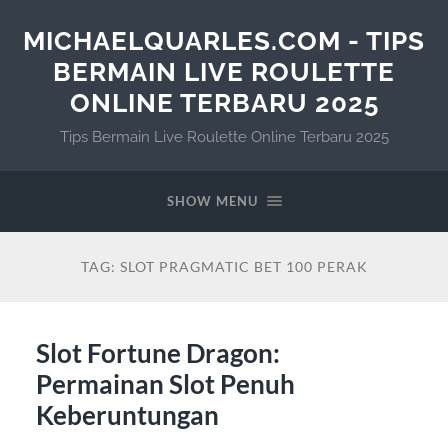
MICHAELQUARLES.COM - TIPS
BERMAIN LIVE ROULETTE
ONLINE TERBARU 2025
Tips Bermain Live Roulette Online Terbaru 2025
SHOW MENU
TAG:
SLOT PRAGMATIC BET 100 PERAK
Slot Fortune Dragon:
Permainan Slot Penuh
Keberuntungan