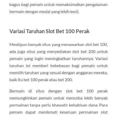
bagus bagi pemain untuk memaksimalkan pengalaman
bermain dengan modal yang lebih kecil.
Variasi Taruhan Slot Bet 100 Perak
Meskipun banyak situs yang menawarkan slot bet 100,
ada juga situs yang menyediakan slot bet 200 untuk
pemain yang ingin meningkatkan taruhannya. Variasi
taruhan ini memberi kebebasan bagi pemain untuk
memilih taruhan yang sesuai dengan anggaran mereka,
baik itu bet 100 perak atau bet 200.
Bermain di situs dengan slot bet 100 perak
memungkinkan pemain untuk mencoba lebih banyak
permainan tanpa perlu khawatir kehabisan dana. Para
pemain dapat menikmati keseruan permainan slot