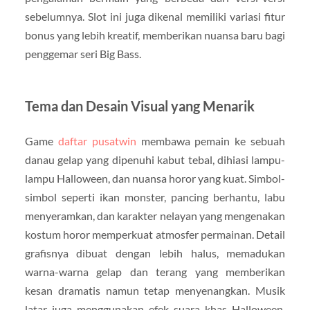
sebelumnya. Slot ini juga dikenal memiliki variasi fitur
bonus yang lebih kreatif, memberikan nuansa baru bagi
penggemar seri Big Bass.
Tema dan Desain Visual yang Menarik
Game
daftar pusatwin
membawa pemain ke sebuah
danau gelap yang dipenuhi kabut tebal, dihiasi lampu-
lampu Halloween, dan nuansa horor yang kuat. Simbol-
simbol seperti ikan monster, pancing berhantu, labu
menyeramkan, dan karakter nelayan yang mengenakan
kostum horor memperkuat atmosfer permainan. Detail
grafisnya dibuat dengan lebih halus, memadukan
warna-warna gelap dan terang yang memberikan
kesan dramatis namun tetap menyenangkan. Musik
latar juga menggunakan efek suara khas Halloween,