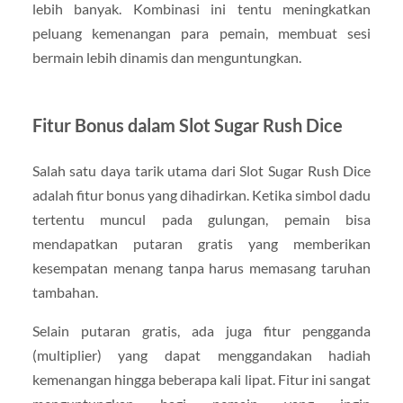
lebih banyak. Kombinasi ini tentu meningkatkan
peluang kemenangan para pemain, membuat sesi
bermain lebih dinamis dan menguntungkan.
Fitur Bonus dalam Slot Sugar Rush Dice
Salah satu daya tarik utama dari Slot Sugar Rush Dice
adalah fitur bonus yang dihadirkan. Ketika simbol dadu
tertentu muncul pada gulungan, pemain bisa
mendapatkan putaran gratis yang memberikan
kesempatan menang tanpa harus memasang taruhan
tambahan.
Selain putaran gratis, ada juga fitur pengganda
(multiplier) yang dapat menggandakan hadiah
kemenangan hingga beberapa kali lipat. Fitur ini sangat