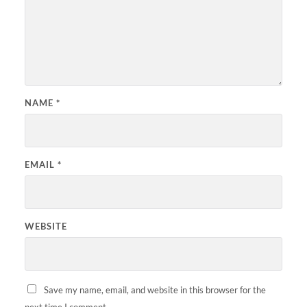
NAME
*
EMAIL
*
WEBSITE
Save my name, email, and website in this browser for the
next time I comment.