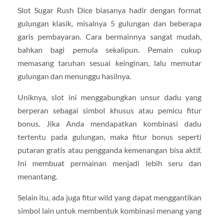
Slot Sugar Rush Dice biasanya hadir dengan format
gulungan klasik, misalnya 5 gulungan dan beberapa
garis pembayaran. Cara bermainnya sangat mudah,
bahkan bagi pemula sekalipun. Pemain cukup
memasang taruhan sesuai keinginan, lalu memutar
gulungan dan menunggu hasilnya.
Uniknya, slot ini menggabungkan unsur dadu yang
berperan sebagai simbol khusus atau pemicu fitur
bonus. Jika Anda mendapatkan kombinasi dadu
tertentu pada gulungan, maka fitur bonus seperti
putaran gratis atau pengganda kemenangan bisa aktif.
Ini membuat permainan menjadi lebih seru dan
menantang.
Selain itu, ada juga fitur wild yang dapat menggantikan
simbol lain untuk membentuk kombinasi menang yang